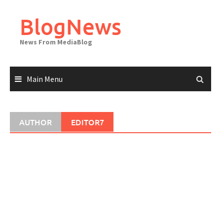
Skip
to
BlogNews
content
News From MediaBlog
Main Menu
AUTHOR
EDITOR7