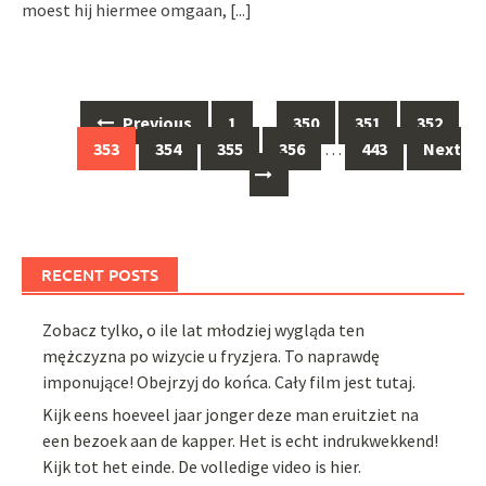
moest hij hiermee omgaan,
[...]
Posts
Previous
1
…
350
351
352
navigation
353
354
355
356
…
443
Next
RECENT POSTS
Zobacz tylko, o ile lat młodziej wygląda ten
mężczyzna po wizycie u fryzjera. To naprawdę
imponujące! Obejrzyj do końca. Cały film jest tutaj.
Kijk eens hoeveel jaar jonger deze man eruitziet na
een bezoek aan de kapper. Het is echt indrukwekkend!
Kijk tot het einde. De volledige video is hier.