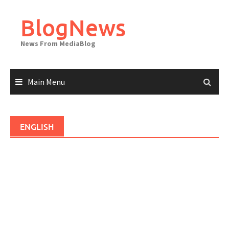
Skip
to
BlogNews
content
News From MediaBlog
Main Menu
ENGLISH