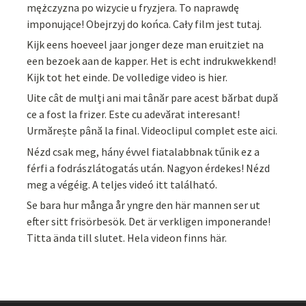
mężczyzna po wizycie u fryzjera. To naprawdę
imponujące! Obejrzyj do końca. Cały film jest tutaj.
Kijk eens hoeveel jaar jonger deze man eruitziet na
een bezoek aan de kapper. Het is echt indrukwekkend!
Kijk tot het einde. De volledige video is hier.
Uite cât de mulți ani mai tânăr pare acest bărbat după
ce a fost la frizer. Este cu adevărat interesant!
Urmărește până la final. Videoclipul complet este aici.
Nézd csak meg, hány évvel fiatalabbnak tűnik ez a
férfi a fodrászlátogatás után. Nagyon érdekes! Nézd
meg a végéig. A teljes videó itt található.
Se bara hur många år yngre den här mannen ser ut
efter sitt frisörbesök. Det är verkligen imponerande!
Titta ända till slutet. Hela videon finns här.