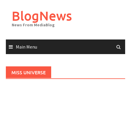
Skip
to
BlogNews
content
News From MediaBlog
Main Menu
MISS UNIVERSE