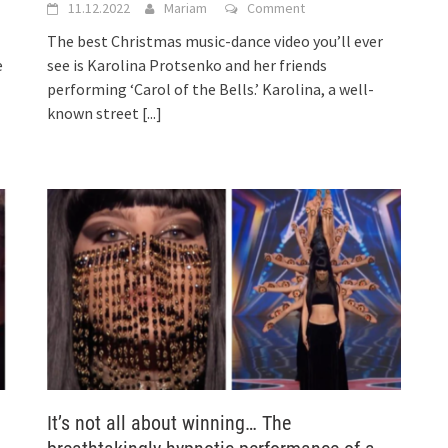
11.12.2022
Mariam
Comment
The best Christmas music-dance video you’ll ever
e
see is Karolina Protsenko and her friends
performing ‘Carol of the Bells.’ Karolina, a well-
known street
[...]
It’s not all about winning… The