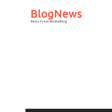
Skip
to
BlogNews
content
News From MediaBlog