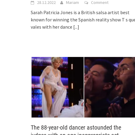
28.12.2022
Mariam
Comment
Sarah Patricia Jones is a British salsa artist best
known for winning the Spanish reality show T s qu
vales with her dance
[...]
The 88-year-old dancer astounded the