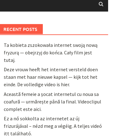
RECENT POSTS
Ta kobieta zszokowała internet swoją nową
fryzurą — obejrzyj do końca. Cały film jest
tutaj.
Deze vrouw heeft het internet versteld doen
staan met haar nieuwe kapsel — kijk tot het
einde. De volledige video is hier.
Această femeie a șocat internetul cu noua sa
coafură — urmărește până la final. Videoclipul
complet este aici.
Ez a nő sokkolta az internetet az új
frizurájával – nézd meg a végéig. A teljes videó
itt található.