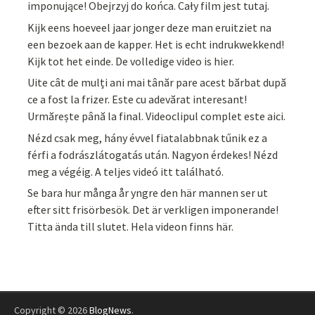
imponujące! Obejrzyj do końca. Cały film jest tutaj.
Kijk eens hoeveel jaar jonger deze man eruitziet na
een bezoek aan de kapper. Het is echt indrukwekkend!
Kijk tot het einde. De volledige video is hier.
Uite cât de mulți ani mai tânăr pare acest bărbat după
ce a fost la frizer. Este cu adevărat interesant!
Urmărește până la final. Videoclipul complet este aici.
Nézd csak meg, hány évvel fiatalabbnak tűnik ez a
férfi a fodrászlátogatás után. Nagyon érdekes! Nézd
meg a végéig. A teljes videó itt található.
Se bara hur många år yngre den här mannen ser ut
efter sitt frisörbesök. Det är verkligen imponerande!
Titta ända till slutet. Hela videon finns här.
Copyright © 2026
BlogNews
.