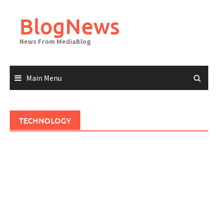
Skip
to
BlogNews
content
News From MediaBlog
Main Menu
TECHNOLOGY