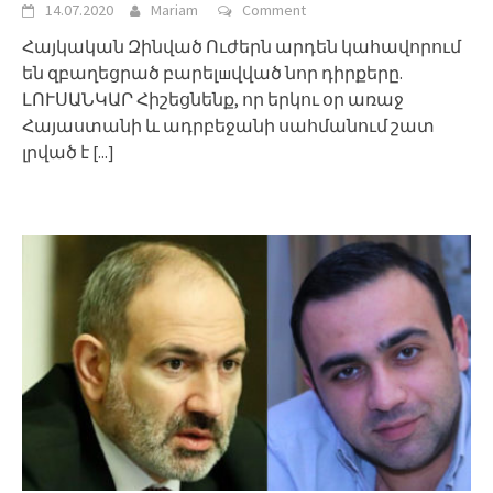
14.07.2020
Mariam
Comment
Հայկական Զինված Ուժերն արդեն կահավորում
են զբաղեցրած բարելшվված նոր դիրքերը.
ԼՈՒՍԱՆԿԱՐ Հիշեցնենք, որ երկու օր առաջ
Հայաստանի և ադրբեջանի սահմանում շատ
լրված է
[...]