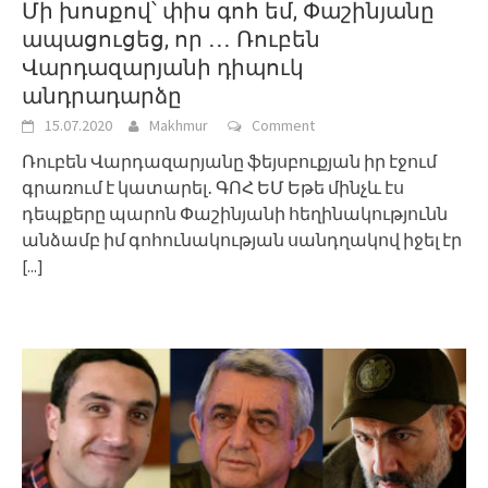
Մի խոսքով՝ փիս գոհ եմ, Փաշինյանը
ապացուցեց, որ ․․․ Ռուբեն
Վարդազարյանի դիպուկ
անդրադարձը
15.07.2020
Makhmur
Comment
Ռուբեն Վարդազարյանը ֆեյսբուքյան իր էջում
գրառում է կատարել․ ԳՈՀ ԵՄ Եթե մինչև էս
դեպքերը պարոն Փաշինյանի հեղինակությունն
անձամբ իմ գոհունակության սանդղակով իջել էր
[...]