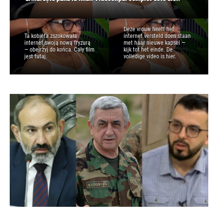
Deze vrouw heeft het
Ta kobieta zszokowała
internet versteld doen staan
internet swoją nową fryzurą
met haar nieuwe kapsel —
— obejrzyj do końca. Cały film
kijk tot het einde. De
jest tutaj.
volledige video is hier.