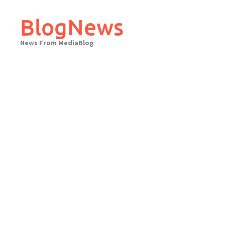
Skip
to
BlogNews
content
News From MediaBlog