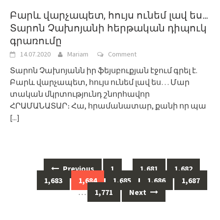
Բարև վարչապետ, հույս ունեմ լավ ես…
Տարոն Չախոյանի հերթական դիպուկ
գրառումը
14.07.2020
Mariam
Comment
Տարոն Չախոյանն իր ֆեյսբուքյան էջում գրել է.
Բարև վարչապետ, հույս ունեմ լավ ես… Մար
տական մկրտությունդ շնորհավոր
ՀՐԱՄԱՆԱՏԱՐ։ Հա, հրամանատար, քանի որ պա
[...]
Posts
Previous
1
…
1,681
1,682
navigation
1,683
1,684
1,685
1,686
1,687
…
1,771
Next