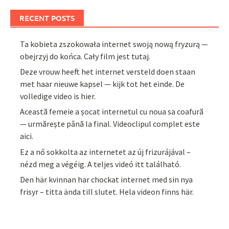
RECENT POSTS
Ta kobieta zszokowała internet swoją nową fryzurą —
obejrzyj do końca. Cały film jest tutaj.
Deze vrouw heeft het internet versteld doen staan
met haar nieuwe kapsel — kijk tot het einde. De
volledige video is hier.
Această femeie a șocat internetul cu noua sa coafură
— urmărește până la final. Videoclipul complet este
aici.
Ez a nő sokkolta az internetet az új frizurájával –
nézd meg a végéig. A teljes videó itt található.
Den här kvinnan har chockat internet med sin nya
frisyr – titta ända till slutet. Hela videon finns här.