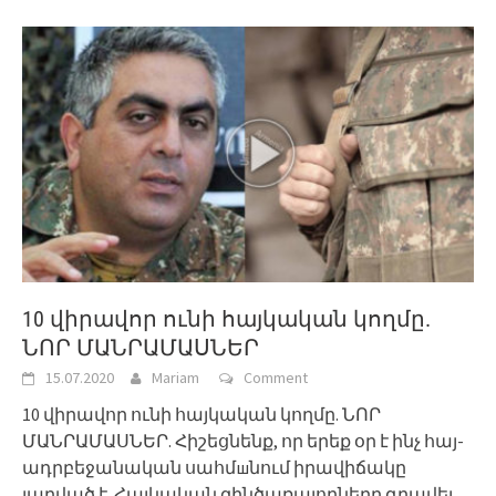
10 վիրավոր ունի հայկական կողմը.
ՆՈՐ ՄԱՆՐԱՄԱՍՆԵՐ
15.07.2020
Mariam
Comment
10 վիրավոր ունի հայկական կողմը. ՆՈՐ
ՄԱՆՐԱՄԱՍՆԵՐ. Հիշեցնենք, որ երեք օր է ինչ հայ-
ադրբեջանական սահմшնում իրավիճակը
լարված է. Հայկական զինծառայողները գրավել