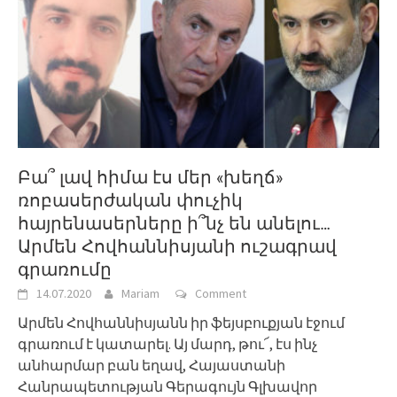
Բա՞ լավ հիմա էս մեր «խեղճ»
ռոբասերժական փուչիկ
հայրենասերները ի՞նչ են անելու…
Արմեն Հովհաննիսյանի ուշագրավ
գրառումը
14.07.2020
Mariam
Comment
Արմեն Հովհաննիսյանն իր ֆեյսբուքյան էջում
գրառում է կատարել. Այ մարդ, թու՜, էս ինչ
անհարմար բան եղավ, Հայաստանի
Հանրապետության Գերագույն Գլխավոր