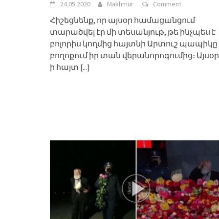
24.05.2020
Makhmur
Comment
Հիշեցնենք, որ այսօր համացանցում
տարածվել էր մի տեսանյութ, թե ինչպես է
բոլորիս կողմից հայտնի Արտուշ պապիկը
բողոքում իր տան վերանորոգումից։ Այսօր
ի հայտ
[...]