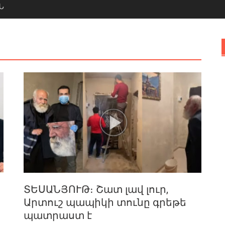
Ն
ՏԵՍԱՆՅՈՒԹ։ Շատ լավ լուր,
Արտուշ պապիկի տունը գրեթե
պատրաստ է