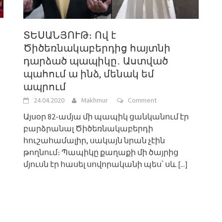
ՏԵՍԱՆՅՈՒԹ։ Ով է
Ծիծեռնակաբերդից հայտնի
դարձած պապիկը․ Աստված
պահում ա ինձ, մենակ եմ
ապրում
24.04.2020
Makhmur
Comment
Այսօր 82-ամյա մի պապիկ ցանկանում էր
բարձրանալ Ծիծեռնակաբերդի
հուշահամալիր, սակայն նրան չէին
թողնում։ Պապիկը քաղաքի մի ծայրից
մյուսն էր հասել սովորականի պես՝ սև
[...]