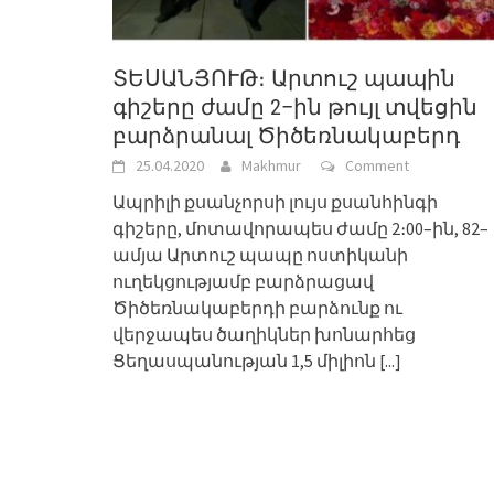
ՏԵՍԱՆՅՈՒԹ։ Արտուշ պապին
գիշերը ժամը 2–ին թույլ տվեցին
բարձրանալ Ծիծեռնակաբերդ
25.04.2020
Makhmur
Comment
Ապրիլի քսանչորսի լույս քսանհինգի
գիշերը, մոտավորապես ժամը 2։00–ին, 82–
ամյա Արտուշ պապը ոստիկանի
ուղեկցությամբ բարձրացավ
Ծիծեռնակաբերդի բարձունք ու
վերջապես ծաղիկներ խոնարհեց
Ցեղասպանության 1,5 միլիոն
[...]