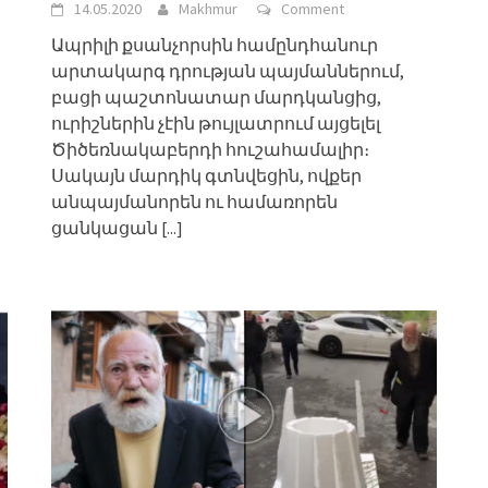
14.05.2020
Makhmur
Comment
Ապրիլի քսանչորսին համընդհանուր
արտակարգ դրության պայմաններում,
բացի պաշտոնատար մարդկանցից,
ուրիշներին չէին թույլատրում այցելել
Ծիծեռնակաբերդի հուշահամալիր։
Սակայն մարդիկ գտնվեցին, ովքեր
անպայմանորեն ու համառորեն
ցանկացան
[...]