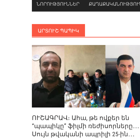
ՆՈՐՈՒԹՅՈՒՆՆԵՐ
ՔԱՂԱՔԱԿԱՆՈՒԹՅՈՒ
ԱՐՏՈՒՇ ՊԱՊԻԿ
ՈՒՇԱԳՐԱՎ։ Ահա, թե ովքեր են
“պապիկը” ֆիլմի ռեժիսորները․․․
Սույն թվականի ապրիլի 25-ին․․․