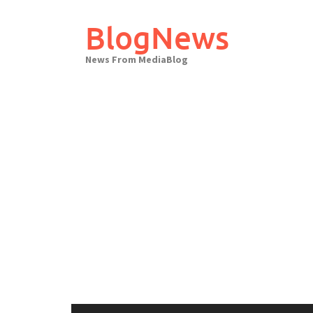
Skip
to
BlogNews
content
News From MediaBlog