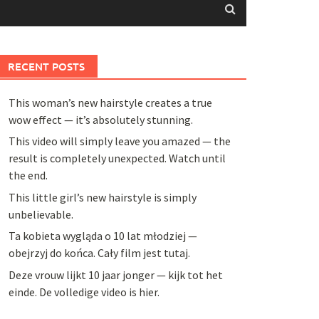
RECENT POSTS
This woman’s new hairstyle creates a true
wow effect — it’s absolutely stunning.
This video will simply leave you amazed — the
result is completely unexpected. Watch until
the end.
This little girl’s new hairstyle is simply
unbelievable.
Ta kobieta wygląda o 10 lat młodziej —
obejrzyj do końca. Cały film jest tutaj.
Deze vrouw lijkt 10 jaar jonger — kijk tot het
einde. De volledige video is hier.