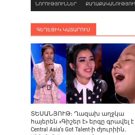
ՆՈՐՈՒԹՅՈՒՆՆԵՐ
ՔԱՂԱՔԱԿԱՆՈՒԹՅՈՒ
ԳԵՂԵՑԻԿ ԿԱՏԱՐՈՒՄ
ՏԵՍԱՆՅՈՒԹ։ Ղազախ աղջկա
հայերեն «Գիշեր է» երգը գրավել է
Central Asia’s Got Talent-ի ժյուրիին․