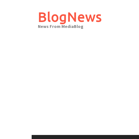
Skip
to
BlogNews
content
News From MediaBlog