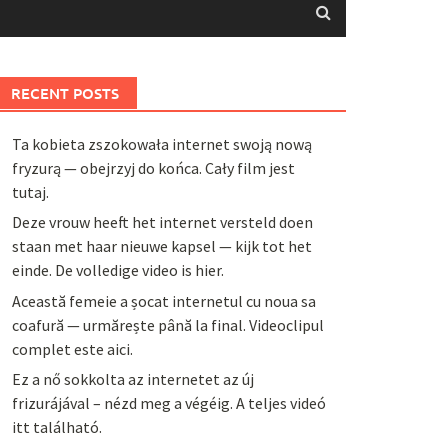
RECENT POSTS
Ta kobieta zszokowała internet swoją nową
fryzurą — obejrzyj do końca. Cały film jest
tutaj.
Deze vrouw heeft het internet versteld doen
staan met haar nieuwe kapsel — kijk tot het
einde. De volledige video is hier.
Această femeie a șocat internetul cu noua sa
coafură — urmărește până la final. Videoclipul
complet este aici.
Ez a nő sokkolta az internetet az új
frizurájával – nézd meg a végéig. A teljes videó
itt található.