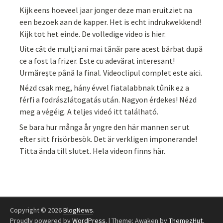
Kijk eens hoeveel jaar jonger deze man eruitziet na
een bezoek aan de kapper. Het is echt indrukwekkend!
Kijk tot het einde. De volledige video is hier.
Uite cât de mulți ani mai tânăr pare acest bărbat după
ce a fost la frizer. Este cu adevărat interesant!
Urmărește până la final. Videoclipul complet este aici.
Nézd csak meg, hány évvel fiatalabbnak tűnik ez a
férfi a fodrászlátogatás után. Nagyon érdekes! Nézd
meg a végéig. A teljes videó itt található.
Se bara hur många år yngre den här mannen ser ut
efter sitt frisörbesök. Det är verkligen imponerande!
Titta ända till slutet. Hela videon finns här.
Copyright © 2026
BlogNews
.
Proudly powered by
WordPress
.
|
Theme: Awaken by
ThemezHut
.