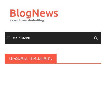
Skip
to
BlogNews
content
News From MediaBlog
Main Menu
ՄԻՔԱՅԵԼ ՄԻՆԱՍՅԱՆ