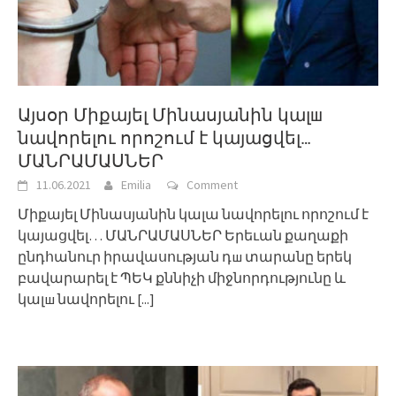
Այսօր Միքայել Մինասյանին կալш
նավորելու որոշում է կայացվել…
ՄԱՆՐԱՄԱՍՆԵՐ
11.06.2021
Emilia
Comment
Միքայել Մինասյանին կալա նավորելու որոշում է
կայացվել… ՄԱՆՐԱՄԱՍՆԵՐ Երեւան քաղաքի
ընդհանուր իրավասության դш տարանը երեկ
բավարարել է ՊԵԿ քննիչի միջնորդությունը և
կալш նավորելու
[...]