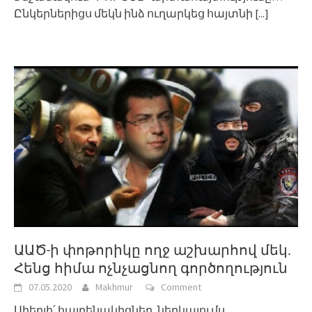
Ընկերներիցս մեկն ինձ ուղարկեց հայտնի
[...]
ԱԱԾ-ի փոթորիկը ողջ աշխարհով մեկ.
Հենց հիմա ոչնչացնող գործողություն
07.05.2020
Makhmur
Comment
Սիերլի՛ հայրենակիցներ, ներկայումս