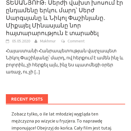
ՏԵՍԱՆՅՈՒԹ։ Սերժի վախտ խոսում էր
ընդամենը երկու մարդ՝ Սերժ
Սարգսյանը և Նիկոլ Փաշինյանը․
Միքայել Մինասյանը նոր
հայտարարություն է տարածել
05.05.2020
Makhmur
Comment
Հայաստանի Հանրապետության վարչապետ
Նիկոլ Փաշինյանը՝ մարդ, ով հերքում է ամեն ինչ և
բոլորին, չի հերքել այն, ինչ ես պատմեցի օրեր
առաջ, ու չի
[...]
RECENT POSTS
Zobacz tylko, o ile lat młodziej wygląda ten
mężczyzna po wizycie u fryzjera. To naprawdę
imponujące! Obejrzyj do końca. Cały film jest tutaj.