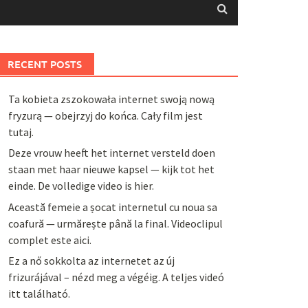
RECENT POSTS
Ta kobieta zszokowała internet swoją nową
fryzurą — obejrzyj do końca. Cały film jest
tutaj.
Deze vrouw heeft het internet versteld doen
staan met haar nieuwe kapsel — kijk tot het
einde. De volledige video is hier.
Această femeie a șocat internetul cu noua sa
coafură — urmărește până la final. Videoclipul
complet este aici.
Ez a nő sokkolta az internetet az új
frizurájával – nézd meg a végéig. A teljes videó
itt található.