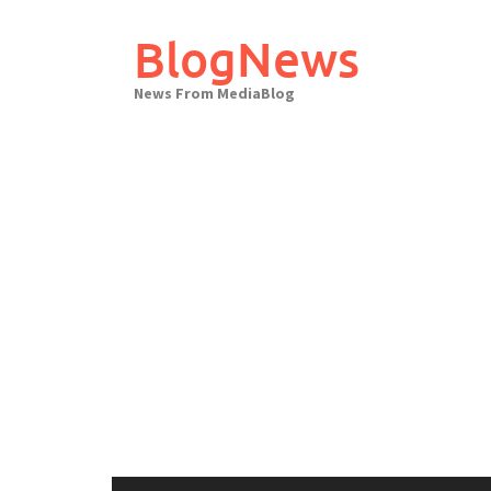
Skip
to
BlogNews
content
News From MediaBlog