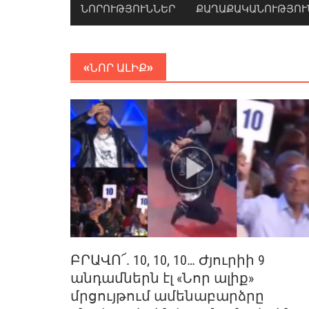
ՆՈՐՈՒԹՅՈՒՆՆԵՐ
ՔԱՂԱՔԱԿԱՆՈՒԹՅՈՒ
«ՆՈՐ ԱԼԻՔ»
ԲՐԱՎՈ՜. 10, 10, 10… Ժյուրիի 9
անդամներն էլ «Նոր ալիք»
մրցույթում ամենաբարձրը