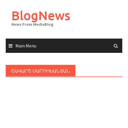
Skip
to
BlogNews
content
News From MediaBlog
Main Menu
ՇԱՎԱՐՇ ՍԱՐՈՒԽԱՆՅԱՆ