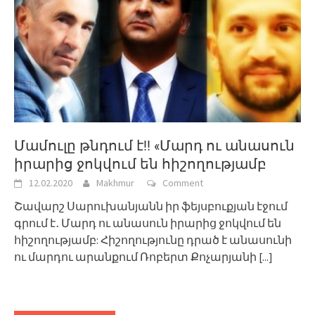
Մամուլը թնդում է!! «Մարդ ու անասուն
իրարից ջոկվում են հիշողությամբ
12.02.2020
Makhmur
Comment
Շավարշ Սարուխանյանն իր ֆեյսբուքյան էջում
գրում է․ Մարդ ու անասուն իրարից ջոկվում են
հիշողությամբ: Հիշողությունը դրած է անասունի
ու մարդու արանքում Ռոբերտ Քոչարյանի
[...]