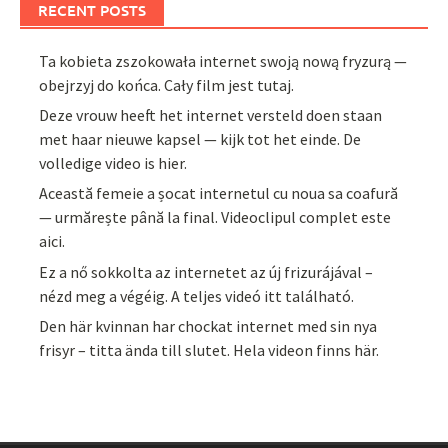
RECENT POSTS
Ta kobieta zszokowała internet swoją nową fryzurą —
obejrzyj do końca. Cały film jest tutaj.
Deze vrouw heeft het internet versteld doen staan
met haar nieuwe kapsel — kijk tot het einde. De
volledige video is hier.
Această femeie a șocat internetul cu noua sa coafură
— urmărește până la final. Videoclipul complet este
aici.
Ez a nő sokkolta az internetet az új frizurájával –
nézd meg a végéig. A teljes videó itt található.
Den här kvinnan har chockat internet med sin nya
frisyr – titta ända till slutet. Hela videon finns här.