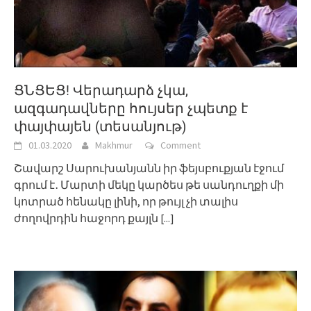
ՑՆՑԵՑ! Վերադարձ չկա,
ազգադավները հույսեր չպետք է
փայփայեն (տեսանյութ)
01.03.2020
Makhmur
Comment
Շավարշ Սարուխանյանն իր ֆեյսբուքյան էջում
գրում է․ Մարտի մեկը կարծես թե սանդուղքի մի
կոտրած հենակը լինի, որ թույլ չի տալիս
ժողովրդին հաջորդ քայլն
[...]