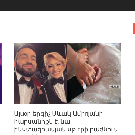
Ն
Այսоր երգիչ Սևակ Ամրпյանի
հարսանիքն է. նա
ինստագրամյան սթ пրի բաժնում