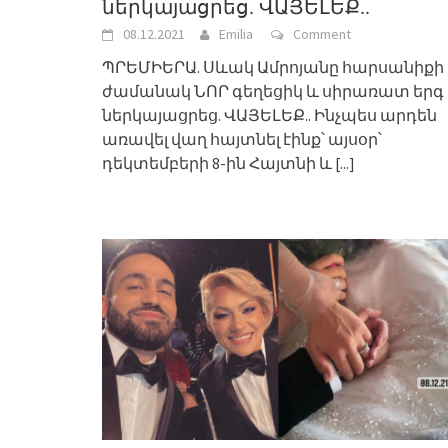
ներկայացրեց. ՎԱՅԵԼԵՔ..
08.12.2021
Emilia
Comment
ՊՐԵՄԻԵՐԱ. Սևակ Ամրոյանը հարսանիքի
ժամանակ ՆՈՐ գեղեցիկ և սիրառատ երգ
ներկայացրեց. ՎԱՅԵԼԵՔ.. Ինչպես արդեն
առավել վաղ հայտնել էինք՝ այսօր՝
դեկտեմբերի 8-ին Հայտնի և
[...]