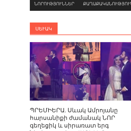
ՆՈՐՈՒԹՅՈՒՆՆԵՐ
ՔԱՂԱՔԱԿԱՆՈՒԹՅՈՒ
ՍԵՒԱԿ
ՊՐԵՄԻԵՐԱ. Սևակ Ամրոյանը
հարսանիքի ժամանակ ՆՈՐ
գեղեցիկ և սիրառատ երգ