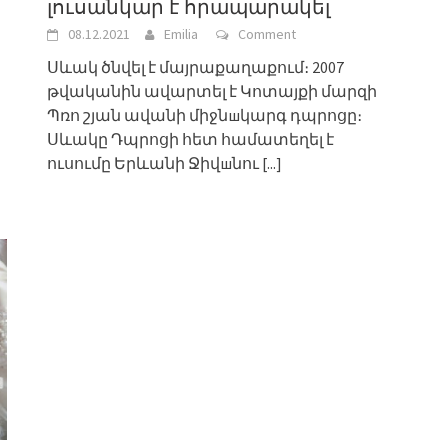
լուսանկար է հրապարակել
08.12.2021
Emilia
Comment
Սևակ ծնվել է մայրաքաղաքում։ 2007
թվականին ավարտել է Կոտայքի մարզի
Պռո շյան ավանի միջնшկարգ դպրոցը։
Սևակը Դպրոցի հետ համատեղել է
ուսումը Երևանի Ջիվшնու
[...]