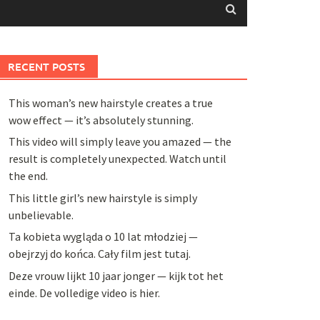
RECENT POSTS
This woman’s new hairstyle creates a true
wow effect — it’s absolutely stunning.
This video will simply leave you amazed — the
result is completely unexpected. Watch until
the end.
This little girl’s new hairstyle is simply
unbelievable.
Ta kobieta wygląda o 10 lat młodziej —
obejrzyj do końca. Cały film jest tutaj.
Deze vrouw lijkt 10 jaar jonger — kijk tot het
einde. De volledige video is hier.