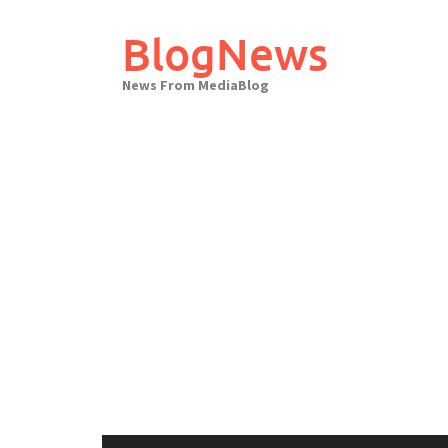
Skip
to
BlogNews
content
News From MediaBlog