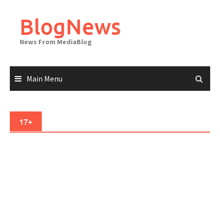
Skip
to
BlogNews
content
News From MediaBlog
Main Menu
17+