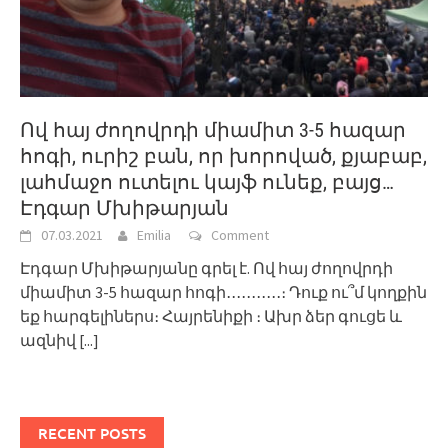
Ով հայ ժողովրդի միամիտ 3-5 հազար
հոգի, ուրիշ բան, որ խորոված, քյաբաբ,
լահմաջո ուտելու կայֆ ունեք, բայց…
Էդգար Մխիթարյան
07.03.2021
Emilia
Comment
Էդգար Մխիթարյանը գրել է. Ով հայ ժողովրդի
միամիտ 3-5 հազար հոգի․․․․․․․․․․․։ Դուք ու՞մ կողքին
եք հարգելիներս։ Հայրենիքի ։ Ախր ձեր գուցե և
ազնիվ
[...]
RECENT POSTS