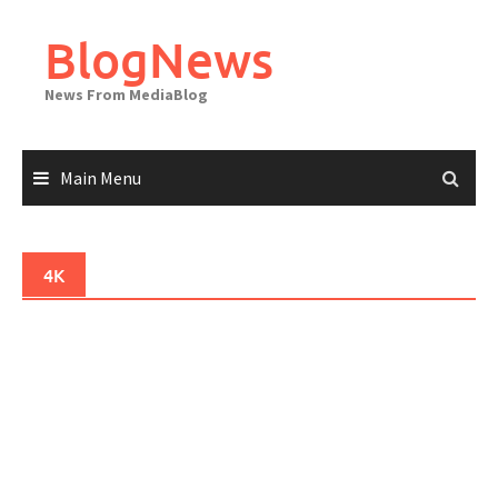
Skip
to
BlogNews
content
News From MediaBlog
Main Menu
4K