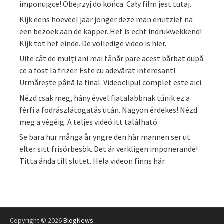
imponujące! Obejrzyj do końca. Cały film jest tutaj.
Kijk eens hoeveel jaar jonger deze man eruitziet na
een bezoek aan de kapper. Het is echt indrukwekkend!
Kijk tot het einde. De volledige video is hier.
Uite cât de mulți ani mai tânăr pare acest bărbat după
ce a fost la frizer. Este cu adevărat interesant!
Urmărește până la final. Videoclipul complet este aici.
Nézd csak meg, hány évvel fiatalabbnak tűnik ez a
férfi a fodrászlátogatás után. Nagyon érdekes! Nézd
meg a végéig. A teljes videó itt található.
Se bara hur många år yngre den här mannen ser ut
efter sitt frisörbesök. Det är verkligen imponerande!
Titta ända till slutet. Hela videon finns här.
Copyright © 2026
BlogNews
.