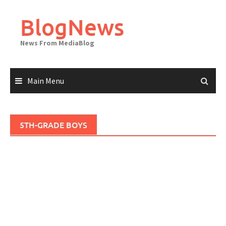
Skip
to
BlogNews
content
News From MediaBlog
Main Menu
5TH-GRADE BOYS