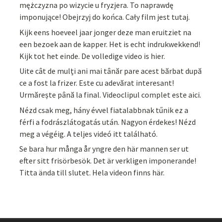
mężczyzna po wizycie u fryzjera. To naprawdę
imponujące! Obejrzyj do końca. Cały film jest tutaj.
Kijk eens hoeveel jaar jonger deze man eruitziet na
een bezoek aan de kapper. Het is echt indrukwekkend!
Kijk tot het einde. De volledige video is hier.
Uite cât de mulți ani mai tânăr pare acest bărbat după
ce a fost la frizer. Este cu adevărat interesant!
Urmărește până la final. Videoclipul complet este aici.
Nézd csak meg, hány évvel fiatalabbnak tűnik ez a
férfi a fodrászlátogatás után. Nagyon érdekes! Nézd
meg a végéig. A teljes videó itt található.
Se bara hur många år yngre den här mannen ser ut
efter sitt frisörbesök. Det är verkligen imponerande!
Titta ända till slutet. Hela videon finns här.