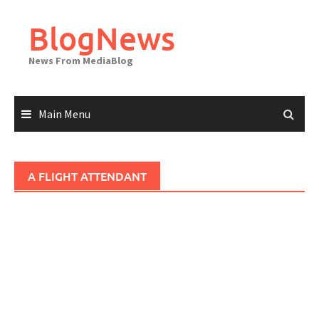
Skip
to
BlogNews
content
News From MediaBlog
Main Menu
A FLIGHT ATTENDANT