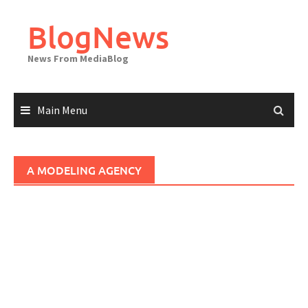
Skip
to
BlogNews
content
News From MediaBlog
Main Menu
A MODELING AGENCY