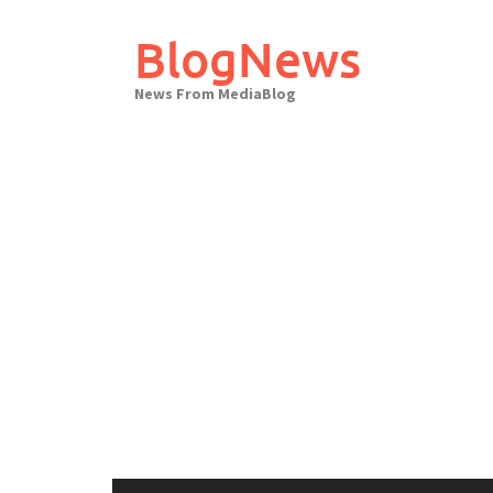
Skip
to
BlogNews
content
News From MediaBlog