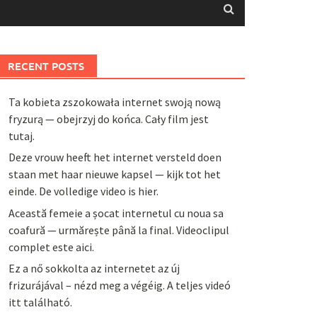
RECENT POSTS
Ta kobieta zszokowała internet swoją nową
fryzurą — obejrzyj do końca. Cały film jest
tutaj.
Deze vrouw heeft het internet versteld doen
staan met haar nieuwe kapsel — kijk tot het
einde. De volledige video is hier.
Această femeie a șocat internetul cu noua sa
coafură — urmărește până la final. Videoclipul
complet este aici.
Ez a nő sokkolta az internetet az új
frizurájával – nézd meg a végéig. A teljes videó
itt található.