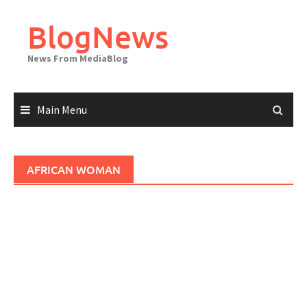
Skip
to
BlogNews
content
News From MediaBlog
Main Menu
AFRICAN WOMAN