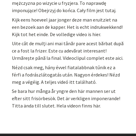
mężczyzna po wizycie u fryzjera. To naprawdę
imponujące! Obejrzyj do końca. Cały film jest tutaj.
Kijk eens hoeveel jaar jonger deze man eruitziet na
een bezoek aan de kapper. Het is echt indrukwekkend!
Kijk tot het einde. De volledige video is hier.
Uite cât de mulți ani mai tânăr pare acest bărbat după
ce a fost la frizer. Este cu adevărat interesant!
Urmărește până la final. Videoclipul complet este aici.
Nézd csak meg, hány évvel fiatalabbnak tűnik ez a
férfi a fodrászlátogatás után. Nagyon érdekes! Nézd
meg a végéig. A teljes videó itt található.
Se bara hur många år yngre den här mannen ser ut
efter sitt frisörbesök. Det är verkligen imponerande!
Titta ända till slutet. Hela videon finns här.