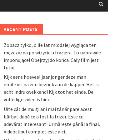
RECENT POSTS
Zobacz tylko, o ile lat młodziej wygląda ten
mężczyzna po wizycie u fryzjera. To naprawdę
imponujące! Obejrzyj do końca. Cały film jest
tutaj.
Kijk eens hoeveel jaar jonger deze man
eruitziet na een bezoek aan de kapper. Het is
echt indrukwekkend! Kijk tot het einde. De
volledige video is hier.
Uite cât de mulți ani mai tânăr pare acest
bărbat după ce a fost la frizer. Este cu
adevărat interesant! Urmărește până la final.
Videoclipul complet este aici.