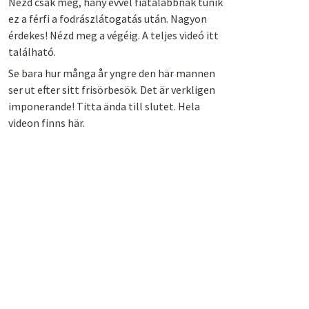
Nézd csak meg, hány évvel fiatalabbnak tűnik
ez a férfi a fodrászlátogatás után. Nagyon
érdekes! Nézd meg a végéig. A teljes videó itt
található.
Se bara hur många år yngre den här mannen
ser ut efter sitt frisörbesök. Det är verkligen
imponerande! Titta ända till slutet. Hela
videon finns här.