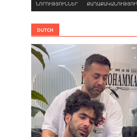
ՆՈՐՈՒԹՅՈՒՆՆԵՐ
ՔԱՂԱՔԱԿԱՆՈՒԹՅՈՒ
DUTCH