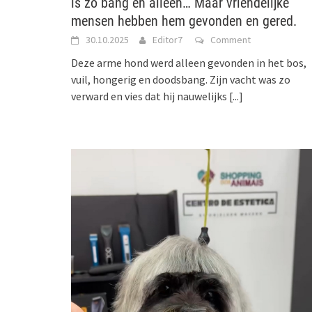
is zo bang en alleen… Maar vriendelijke
mensen hebben hem gevonden en gered.
30.10.2025
Editor7
Comment
Deze arme hond werd alleen gevonden in het bos,
vuil, hongerig en doodsbang. Zijn vacht was zo
verward en vies dat hij nauwelijks
[...]