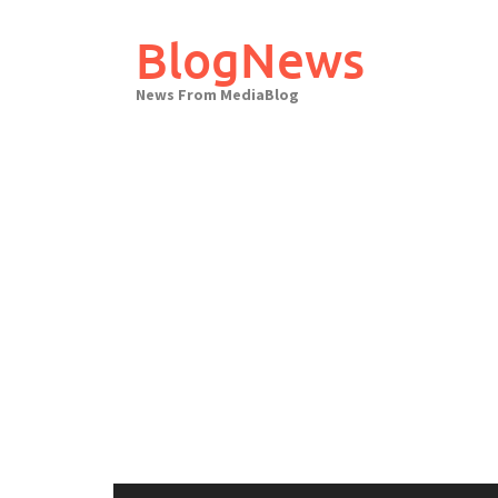
Skip
to
BlogNews
content
News From MediaBlog