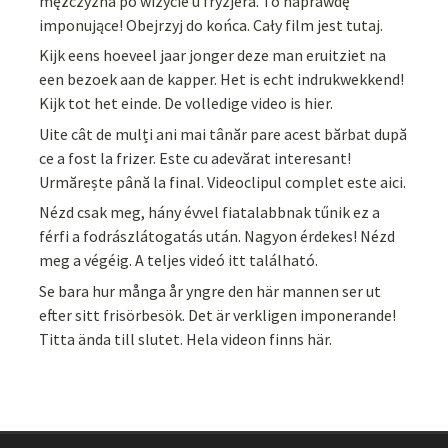
mężczyzna po wizycie u fryzjera. To naprawdę
imponujące! Obejrzyj do końca. Cały film jest tutaj.
Kijk eens hoeveel jaar jonger deze man eruitziet na
een bezoek aan de kapper. Het is echt indrukwekkend!
Kijk tot het einde. De volledige video is hier.
Uite cât de mulți ani mai tânăr pare acest bărbat după
ce a fost la frizer. Este cu adevărat interesant!
Urmărește până la final. Videoclipul complet este aici.
Nézd csak meg, hány évvel fiatalabbnak tűnik ez a
férfi a fodrászlátogatás után. Nagyon érdekes! Nézd
meg a végéig. A teljes videó itt található.
Se bara hur många år yngre den här mannen ser ut
efter sitt frisörbesök. Det är verkligen imponerande!
Titta ända till slutet. Hela videon finns här.