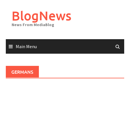
Skip
to
BlogNews
content
News From MediaBlog
Main Menu
GERMANS