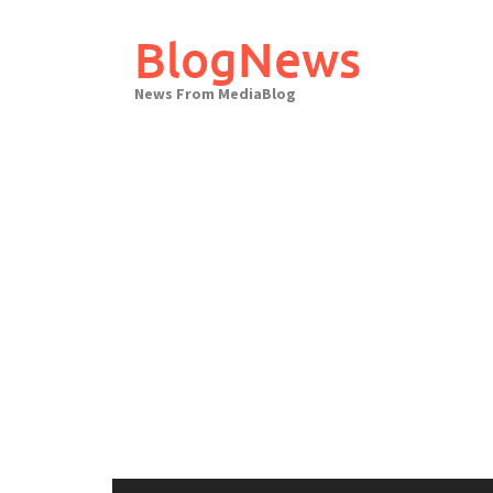
Skip
to
BlogNews
content
News From MediaBlog