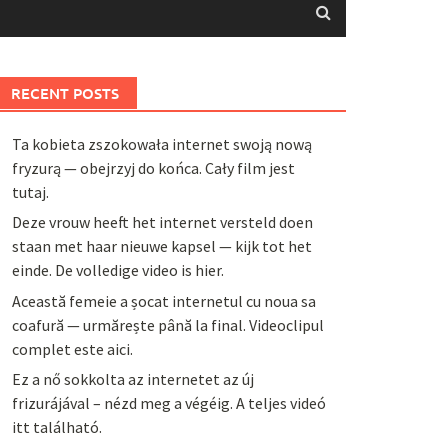
RECENT POSTS
Ta kobieta zszokowała internet swoją nową
fryzurą — obejrzyj do końca. Cały film jest
tutaj.
Deze vrouw heeft het internet versteld doen
staan met haar nieuwe kapsel — kijk tot het
einde. De volledige video is hier.
Această femeie a șocat internetul cu noua sa
coafură — urmărește până la final. Videoclipul
complet este aici.
Ez a nő sokkolta az internetet az új
frizurájával – nézd meg a végéig. A teljes videó
itt található.