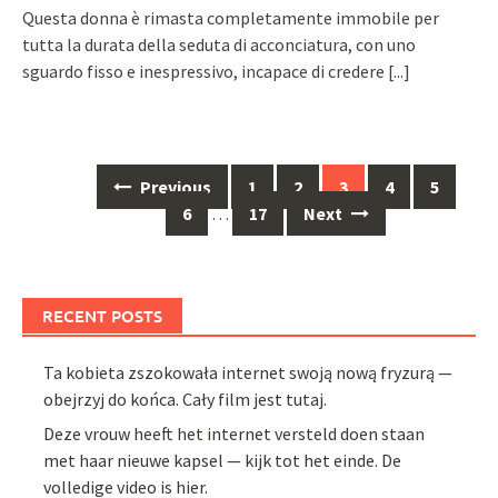
Questa donna è rimasta completamente immobile per
tutta la durata della seduta di acconciatura, con uno
sguardo fisso e inespressivo, incapace di credere
[...]
Posts
Previous
1
2
3
4
5
navigation
6
…
17
Next
RECENT POSTS
Ta kobieta zszokowała internet swoją nową fryzurą —
obejrzyj do końca. Cały film jest tutaj.
Deze vrouw heeft het internet versteld doen staan
met haar nieuwe kapsel — kijk tot het einde. De
volledige video is hier.