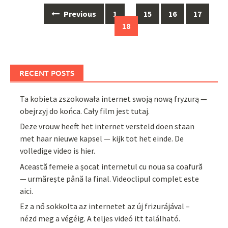
Posts
Previous
1
…
15
16
17
navigation
18
RECENT POSTS
Ta kobieta zszokowała internet swoją nową fryzurą —
obejrzyj do końca. Cały film jest tutaj.
Deze vrouw heeft het internet versteld doen staan
met haar nieuwe kapsel — kijk tot het einde. De
volledige video is hier.
Această femeie a șocat internetul cu noua sa coafură
— urmărește până la final. Videoclipul complet este
aici.
Ez a nő sokkolta az internetet az új frizurájával –
nézd meg a végéig. A teljes videó itt található.