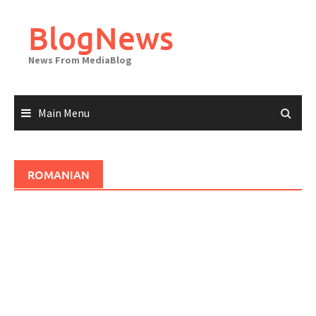
Skip
to
BlogNews
content
News From MediaBlog
Main Menu
ROMANIAN