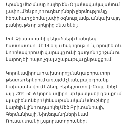
Նրանց մեծ մասը հայեր են։ Օդանավակայանում
չափում են բոլոր ուղեւորների ջերմությունը
հեռահար ջերմաչափի օգնությամբ, անկախ այդ
բանից, թե որ երկրից է նա եկել։
Իսկ Չինաստանից եկածների հանդեպ
հաստատվում է 14-օրյա հսկողություն, որովհետև
կորոնավիրուսի վարակը ունի գաղտնի շրջան ու
կարող է ի հայտ չգալ 2 շաբաթվա ընթացքում։
Կորոնավիրուսի ախտորոշման լաբորատոր
թեստեր երկրում առայժմ չկան, բայց դրանք
նախատեսվում է ձեռք բերել շուտով։ Բայց մինչև
այդ 2019-nCoV կորոնավիրուսի կասկածի դեպքում
պացիենտների կենսաբանական նմուշները
կարելի կլինի ուղարկել Մեծ Բրիտանիայի,
Գերմանիայի, Նիդեռլանդների կամ
Ռուսաստանի լաբորատորիաներ։