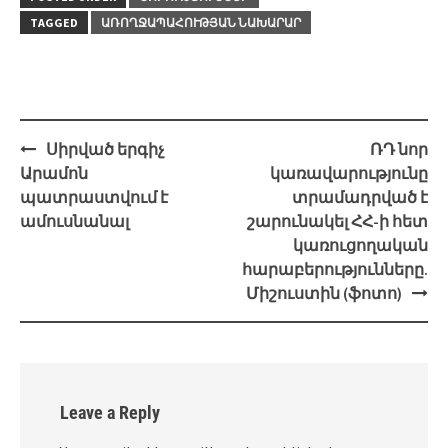
TAGGED
ԱՌՈՂՋԱՊԱՀՈՒԹՅԱՆ ՆԱԽԱՐԱՐ
Post
Սիրված երգիչ
ՌԴ նոր
navigation
Արամոն
կառավարությունը
պատրաստվում է
տրամադրված է
ամուսնանալ
շարունակել ՀՀ-ի հետ
կառուցողական
հարաբերությունները.
Միշուստին (ֆոտո)
Leave a Reply