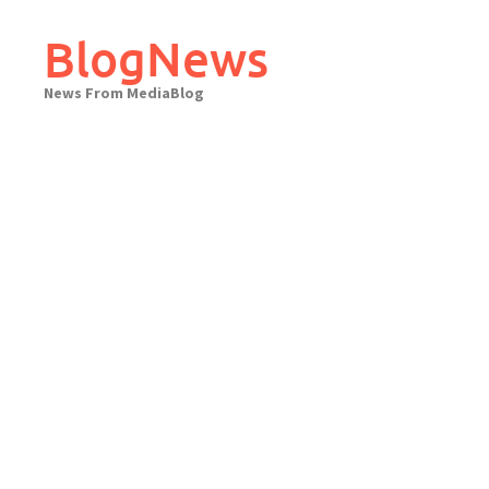
Skip
to
BlogNews
content
News From MediaBlog