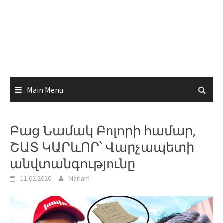
Main Menu
Բաց Նամակ Բոլորի համար,
ՇԱՏ ԿԱՐևՈՐ՝ Վարչապետի
անվտանգությունը
11.02.2020
Mariam