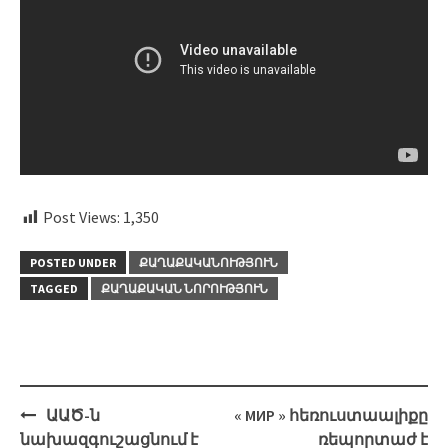
Post Views:
1,350
POSTED UNDER
ՔԱՂԱՔԱԿԱՆՈՒԹՅՈՒՆ
TAGGED
ՔԱՂԱՔԱԿԱՆ ՆՈՐՈՒԹՅՈՒՆ
Post
ԱԱԾ-ն
« МИР » հեռուստաալիքը
navigation
նախազգուշացնում է
ռեպորտաժ է