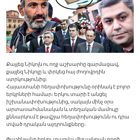
Քայլեց Նիկոլն ու ողջ աշխարհը զարմացավ,
քայլեզ Նիկոլը և փրկեց հայ ժողովրդին
ստրկությունից։
Հայաստանի հեղափոխությունը օրինակ է բոլոր
երկրների համար։ Երկու տարի է անցել
իշխանափոխությունից, սակայն մինչ օրս
արտասահմանական և տեղական մամուլը
քննարկում է թավշյա հեղափոխությունն ու դրա
տված դրական այդրունքները։
Փաշինյանը երկու տարվա մեջ այնքան գործ