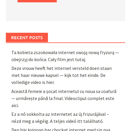
RECENT POSTS
Ta kobieta zszokowała internet swoją nową fryzurą —
obejrzyj do końca. Cały film jest tutaj.
Deze vrouw heeft het internet versteld doen staan
met haar nieuwe kapsel — kijk tot het einde. De
volledige video is hier.
Această femeie a șocat internetul cu noua sa coafură
— urmărește până la final. Videoclipul complet este
aici.
Ez a nő sokkolta az internetet az új frizurájával –
nézd meg a végéig. A teljes videó itt található.
Den här kvinnan har chockat internet med sin nya