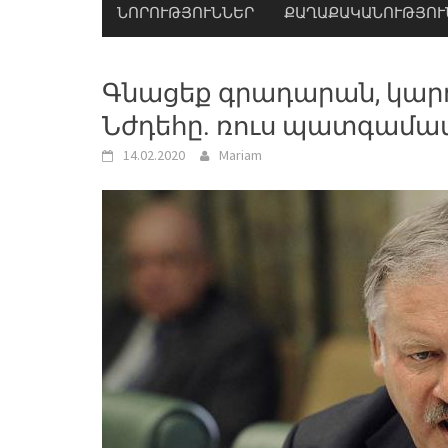
ՆՈՐՈՒԹՅՈՒՆՆԵՐ
ՔԱՂԱՔԱԿԱՆՈՒԹՅՈՒ
Գնացեք գրադարան, կարդա
Նժդեհը. ռուս պատգամա
14.02.2020
Mariam