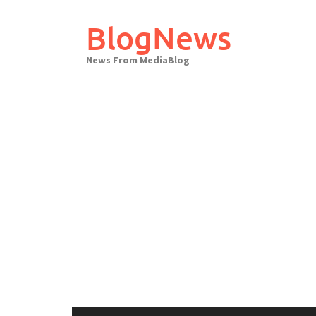
Skip
to
BlogNews
content
News From MediaBlog