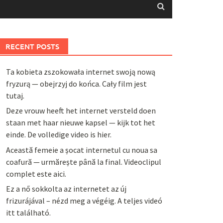
RECENT POSTS
Ta kobieta zszokowała internet swoją nową
fryzurą — obejrzyj do końca. Cały film jest
tutaj.
Deze vrouw heeft het internet versteld doen
staan met haar nieuwe kapsel — kijk tot het
einde. De volledige video is hier.
Această femeie a șocat internetul cu noua sa
coafură — urmărește până la final. Videoclipul
complet este aici.
Ez a nő sokkolta az internetet az új
frizurájával – nézd meg a végéig. A teljes videó
itt található.