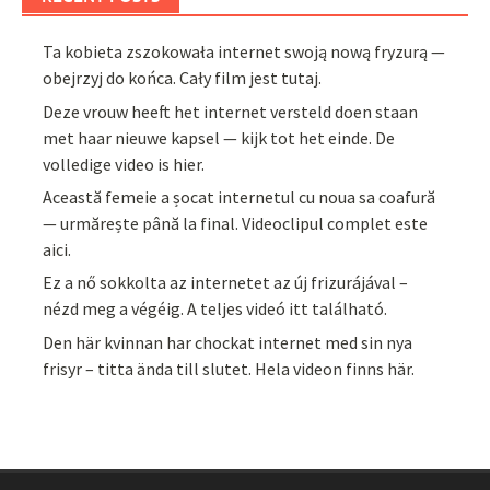
Ta kobieta zszokowała internet swoją nową fryzurą —
obejrzyj do końca. Cały film jest tutaj.
Deze vrouw heeft het internet versteld doen staan
met haar nieuwe kapsel — kijk tot het einde. De
volledige video is hier.
Această femeie a șocat internetul cu noua sa coafură
— urmărește până la final. Videoclipul complet este
aici.
Ez a nő sokkolta az internetet az új frizurájával –
nézd meg a végéig. A teljes videó itt található.
Den här kvinnan har chockat internet med sin nya
frisyr – titta ända till slutet. Hela videon finns här.