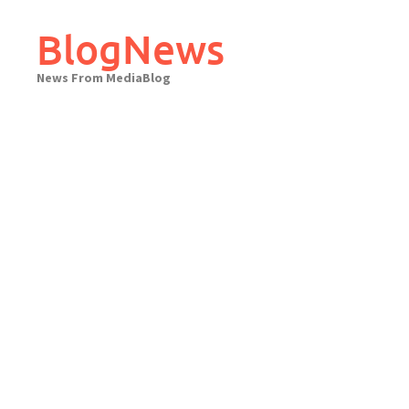
Skip
to
BlogNews
content
News From MediaBlog