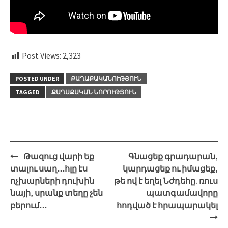
Post Views:
2,323
POSTED UNDER
ՔԱՂԱՔԱԿԱՆՈՒԹՅՈՒՆ
TAGGED
ՔԱՂԱՔԱԿԱՆ ՆՈՐՈՒԹՅՈՒՆ
Post
Թազուց վարի եք
Գնացեք գրադարան,
navigation
տալու սաղ․․․հլը էս
կարդացեք ու իմացեք,
ոչխարների դուխին
թե ով է եղել Նժդեհը. ռուս
նայի, սրանք տեղը չեն
պատգամավորը
բերում․․․
հոդված է հրապարակել