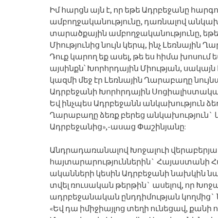
Իմ հարցն այն է, որ եթե Ադրբեջանը հար
ամբողջականությունը, դառնալով անկախ 
տարածքային ամբողջականությունը, եթե
Միությունից նույն կերպ, ինչ Լեռնային 
Դուք կարող եք ասել, թե ես հիմա խոսում ե
այսինքն՝ Խորհրդային Միության, սակայն
կազմի մեջ էր Լեռնային Ղարաբաղը նույնպես
Ադրբեջանի Խորհրդային Սոցիալիստական
Եվ ինչպես Ադրբեջանն անկախություն ձեռք
Ղարաբաղը ձեռք բերեց անկախություն` և
Ադրբեջանից»,-ասաց Փաշինյանը:
Անդրադառանալով Խոջալուի վերաբերյ
հայտարարություններին` Հայաստանի Հա
ականների կեսին Ադրբեջանի նախկին նա
տվել ռուսական թերթին` ասելով, որ Խոջ
ադրբեջանական ընդդիմության կողմից` 
«Եվ դա իմիջիայլոց տեղի ունեցավ, քանի