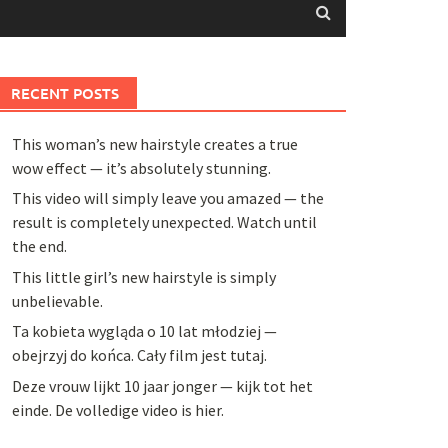
RECENT POSTS
This woman’s new hairstyle creates a true
wow effect — it’s absolutely stunning.
This video will simply leave you amazed — the
result is completely unexpected. Watch until
the end.
This little girl’s new hairstyle is simply
unbelievable.
Ta kobieta wygląda o 10 lat młodziej —
obejrzyj do końca. Cały film jest tutaj.
Deze vrouw lijkt 10 jaar jonger — kijk tot het
einde. De volledige video is hier.