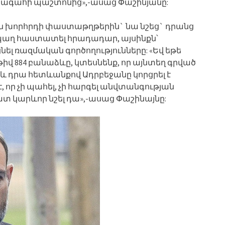
խագահի պաշտոնից»,-ասաց Փաշինյանը:
 խորհրդի փաստաթղթերին` նա նշեց` դրանց
պաղ հաստատել հրադադար, այսինքն՝
նել ռազմական գործողությունները: «Եվ եթե
իվ 884 բանաձևը, կտեսնենք, որ այնտեղ գրված
 և դրա հետևանքով Ադրբեջանը կորցրել է
, որ չի պահել, չի հարգել անվտանգության
տ կարևոր նշել դա»,-ասաց Փաշինայնը: