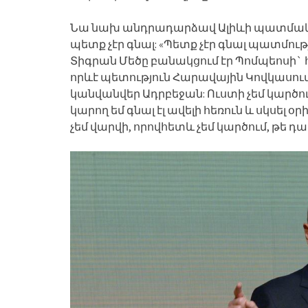
Նա նախ անդրադարձավ Ալիևի պատմական
պետք չէր գնալ: «Պետք չէր գնալ պատմու
Տիգրան Մեծը բանակցում էր Պոմպեոսի`
որևէ պետություն Հարավային Կովկասում
կանվանվեր Ադրբեջան: Ուստի չեմ կարծում
կարող եմ գնալ էլ ավելի հեռուն և սկսել 
չեմ վարվի, որովհետև չեմ կարծում, թե դա