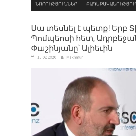
ՆՈՐՈՒԹՅՈՒՆՆԵՐ
ՔԱՂԱՔԱԿԱՆՈՒԹՅՈՒ
Սա տեսնել է պետք! Երբ 
Պոմպեոսի հետ, Ադրբեջան
Փաշինյանը՝ Ալիեւին
15.02.2020
Makhmur