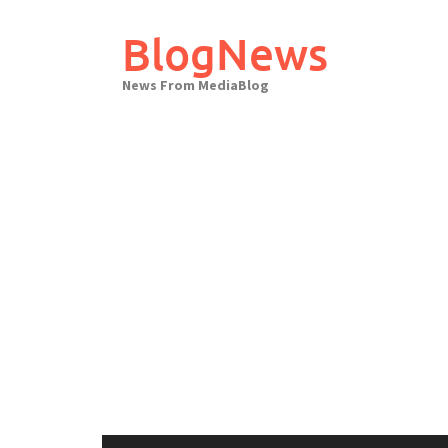
Skip
to
BlogNews
content
News From MediaBlog