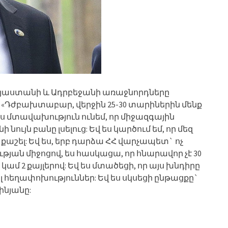
Հայաստանի և Ադրբեջանի առաջնորդները
ը: «Դժբախտաբար, վերջին 25-30 տարիներին մենք
Ես մտավախություն ունեմ, որ միջազգային
 նույն բանը լսելուց: Եվ ես կարծում եմ, որ մեզ
շել: Եվ ես, երբ դարձա ՀՀ վարչապետ` ոչ
յան միջոցով, ես հասկացա, որ հնարավոր չէ 30
ամ 2 քայլերով: Եվ ես մտածեցի, որ այս խնդիրը
լ հեղափոխություններ: Եվ ես սկսեցի ընթացքը`
ինյանը: