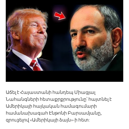
Աճել է Հայաստանի հանդեպ Միացյալ
Նահանգների հետաքրքրությունը՝ հայտնել է
Ամերիկայի հայկական համագումարի
համանախագահ Էնթոնի Բարսամյանը,
զրուցելով «Ամերիկայի ձայն»-ի հետ: