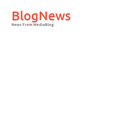
Skip
to
BlogNews
content
News From MediaBlog