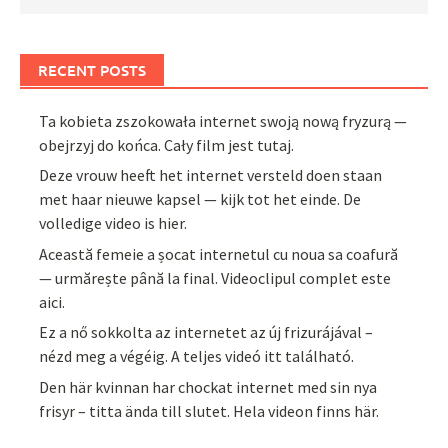
RECENT POSTS
Ta kobieta zszokowała internet swoją nową fryzurą —
obejrzyj do końca. Cały film jest tutaj.
Deze vrouw heeft het internet versteld doen staan
met haar nieuwe kapsel — kijk tot het einde. De
volledige video is hier.
Această femeie a șocat internetul cu noua sa coafură
— urmărește până la final. Videoclipul complet este
aici.
Ez a nő sokkolta az internetet az új frizurájával –
nézd meg a végéig. A teljes videó itt található.
Den här kvinnan har chockat internet med sin nya
frisyr – titta ända till slutet. Hela videon finns här.