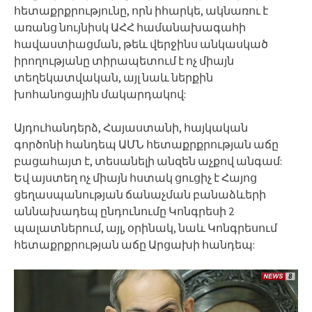
հետաքրքրությունը, որն իհարկե, ակնառու է
առանց նույնիսկ ԱՀՀ համանախագահի
հավաստիացման, թեև վերջինս անկասկած
իրողությանը տիրապետում է ոչ միայն
տեղեկատվական, այլ նաև ներքին
խոհանոցային մակարդակով:
Այդուհանդերձ, Հայաստանի, հայկական
գործոնի հանդեպ ԱՄՆ հետաքրքրության աճը
բացահայտ է, տեսանելի անզեն աչքով անգամ:
Եվ այստեղ ոչ միայն հստակ ցուցիչ է Հայոց
ցեղասպանության ճանաչման բանաձևերի
աննախադեպ ընդունումը Կոնգրեսի 2
պալատներում, այլ, օրինակ, նաև Կոնգրեսում
հետաքրքրության աճը Արցախի հանդեպ: