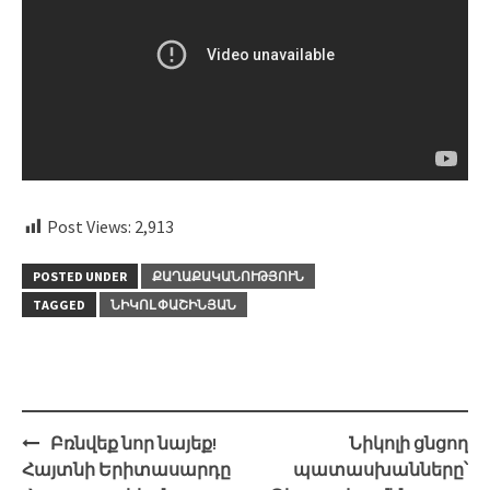
Post Views:
2,913
POSTED UNDER
ՔԱՂԱՔԱԿԱՆՈՒԹՅՈՒՆ
TAGGED
ՆԻԿՈԼ ՓԱՇԻՆՅԱՆ
Post
Բռնվեք նոր նայեք!
Նիկոլի ցնցող
navigation
Հայտնի Երիտասարդը
պատասխանները՝