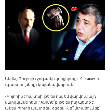
Նեմեց Ռուբոյի «ջութակի կոնցերտը»․ Скрипач-ի
«գաստրոլները» կալանավայրում․․․
«Բոլորին է հայտնի, թե ես ոնց եմ վարվում այդ
մարդկանց հետ։ Չգիտե՞ք, թե ես ինչ պետք է
անեմ։ Պիտի պատժեմ, ծեծեմ։ Թե՞ մտածում եք՝