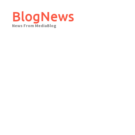
Skip
to
BlogNews
content
News From MediaBlog