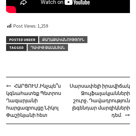
Post Views:
1,259
POSTED UNDER
ՔԱՂԱՔԱԿԱՆՈՒԹՅՈՒՆ
TAGGED
ԴԱՎԻԹ ՋԱԼԱԼՅԱՆ
Post
ՀԱՐՑՈՒՄ․Ինչպե՞ս
Սարսափելի իրավիճակ
navigation
կգնահատեք Պետրոս
Ջուլֆալակյանների
Ղազարյանի
շուրջ․ Դավադրություն
հարցազրույցը Նիկոլ
լեգենդար մարզիկների
Փաշինյանի հետ
դեմ.