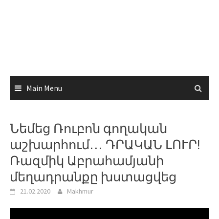
Main Menu
Նեմեց Ռուբոն գողական
աշխարհում․․․ ԴՐԱԿԱՆ ԼՈՒՐ!
Ռազմիկ Աբրահամյանի
մեղադրանքը խստացվեց
21.02.2020
Makhmur