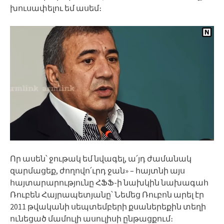
խուսափելու եմ ասեմ։
Որ ասեն՝ ջութակ եմ նվագել, ա՛յդ ժամանակ
զարմացեք, ժողովո՛ւրդ ջան» – հայտնի այս
հայտարարությունը ՀՖՖ-ի նախկին նախագահ
Ռուբեն Հայրապետյանը՝ Նեմեց Ռուբոն արել էր
2011 թվականի սեպտեմբերի քսաներեքին տեղի
ունեցած մամուլի ասուլիսի ընթացքում։