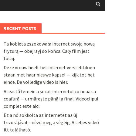
RECENT POSTS
Ta kobieta zszokowała internet swoją nową
fryzurą — obejrzyj do końca. Cały film jest
tutaj.
Deze vrouw heeft het internet versteld doen
staan met haar nieuwe kapsel — kijk tot het
einde. De volledige video is hier.
Această femeie a șocat internetul cu noua sa
coafură — urmărește până la final. Videoclipul
complet este aici.
Ez a nő sokkolta az internetet az új
frizurájával – nézd meg a végéig. A teljes videó
itt található.