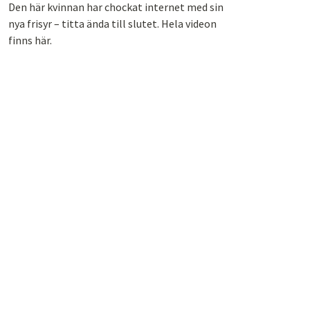
Den här kvinnan har chockat internet med sin
nya frisyr – titta ända till slutet. Hela videon
finns här.