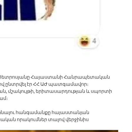
ուշան Պետրոսյանը Հայաստանի Հանրապետական
վ ընտրվել էր ՀՀ ԱԺ պատգամավոր։
յան, մշակույթի, երիտասարդության և սպորտի
ամ։
ռնալու հանգամանքը հայաստանյան
սական որակումներ տալով վերջինիս