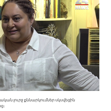
ական լուրջ քննարկումներ սկսվեցին
ց։