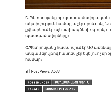
Շ. Պետրոսյանը իր պատգամավորական 
ակտիվություն համարյա չէր դրսևորել։ Նա
քվեարկում էր այն նախագծերի օգտին, որ
պատգամավորները։
Շ.Պետրոսյանը համարվում էր ԱԺ ամենա
անգամ ելույթով հանդես չէր եկել ու ոչ 
համար։
Post Views:
3,533
POSTED UNDER
ՔԱՂԱՔԱԿԱՆՈՒԹՅՈՒՆ
TAGGED
SHUSHAN PETROSYAN