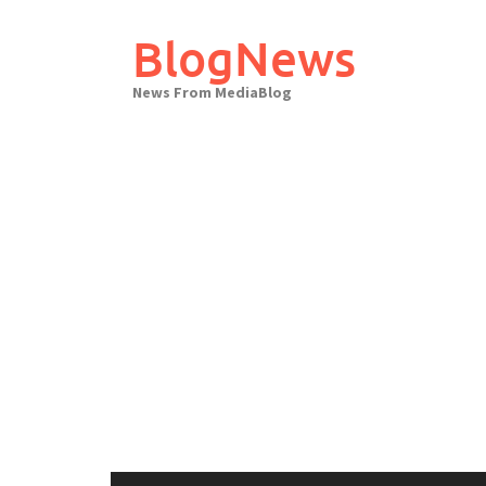
Skip
to
BlogNews
content
News From MediaBlog