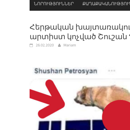
ՆՈՐՈՒԹՅՈՒՆՆԵՐ
ՔԱՂԱՔԱԿԱՆՈՒԹՅՈՒ
Հերթական խայտառակու
արտիստ կոչված Շուշան 
26.02.2020
Mariam