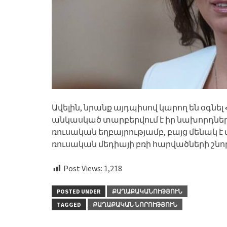
Ավելին, նրանք այդպիսով կարող են օգնե
անկասկած տարբերվում է իր նախորդների
ռուսական եղբայրությամբ, բայց մենակ է 
ռուսական մեդիայի բռի հարվածների շնո
Post Views:
1,218
POSTED UNDER
ՔԱՂԱՔԱԿԱՆՈՒԹՅՈՒՆ
TAGGED
ՔԱՂԱՔԱԿԱՆ ՆՈՐՈՒԹՅՈՒՆ