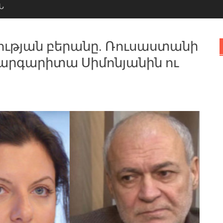
Ն
ության բերանը. Ռուսաստանի
արգարիտա Սիմոնյանին ու