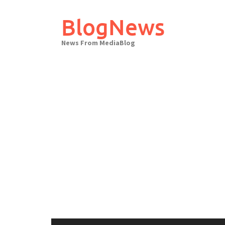
Skip
to
BlogNews
content
News From MediaBlog