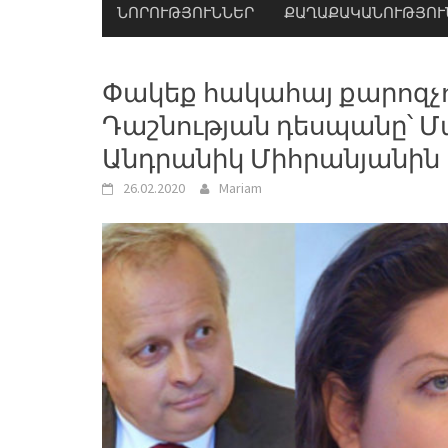
ՆՈՐՈՒԹՅՈՒՆՆԵՐ
ՔԱՂԱՔԱԿԱՆՈՒԹՅՈՒ
Փակեք հակահայ քարոզչ
Դաշնության դեսպանը՝ Մ
Անդրանիկ Միհրանյանին
26.02.2020
Mariam