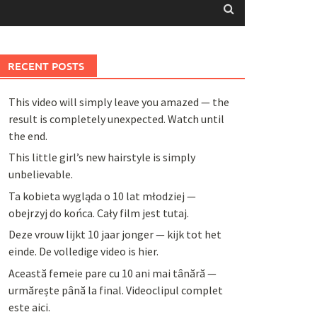
RECENT POSTS
This video will simply leave you amazed — the
result is completely unexpected. Watch until
the end.
This little girl’s new hairstyle is simply
unbelievable.
Ta kobieta wygląda o 10 lat młodziej —
obejrzyj do końca. Cały film jest tutaj.
Deze vrouw lijkt 10 jaar jonger — kijk tot het
einde. De volledige video is hier.
Această femeie pare cu 10 ani mai tânără —
urmărește până la final. Videoclipul complet
este aici.