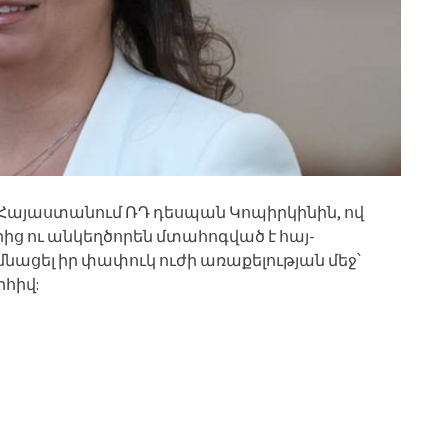
լ Հայաստանում ՌԴ դեսպան Կոպիրկինին, ով
ց ու անկեղծորեն մտահոգված է հայ-
մնացել իր փափուկ ուժի առաքելության մեջ՝
րհիվ: