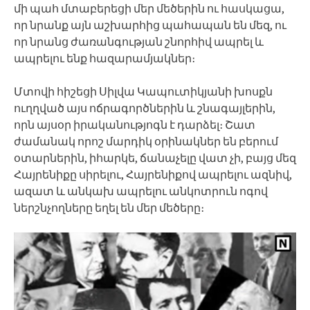
մի պահ մտաբերեցի մեր մեծերին ու հասկացա,
որ նրանք այն աշխարհից պահապան են մեզ, ու
որ նրանց ժառանգության շնորհիվ ապրել և
ապրելու ենք հազարամյակներ։
Մտովի հիշեցի Սիլվա Կապուտիկյանի խոսքն
ուղղված այս ոճրագործներին և շնագայլերին,
որն այսօր իրականությոգն է դարձել։ Շատ
ժամանակ որոշ մարդիկ օրինակներ են բերում
օտարներին, իհարկե, ճանաչելը վատ չի, բայց մեզ
Հայրենիքը սիրելու, Հայրենիքով ապրելու ազնիվ,
ազատ և անկախ ապրելու անկոտրուն ոգով
ներշնչողները եղել են մեր մեծերը։