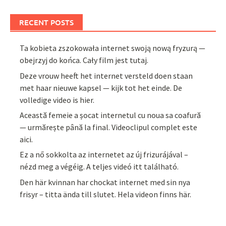
RECENT POSTS
Ta kobieta zszokowała internet swoją nową fryzurą —
obejrzyj do końca. Cały film jest tutaj.
Deze vrouw heeft het internet versteld doen staan
met haar nieuwe kapsel — kijk tot het einde. De
volledige video is hier.
Această femeie a șocat internetul cu noua sa coafură
— urmărește până la final. Videoclipul complet este
aici.
Ez a nő sokkolta az internetet az új frizurájával –
nézd meg a végéig. A teljes videó itt található.
Den här kvinnan har chockat internet med sin nya
frisyr – titta ända till slutet. Hela videon finns här.