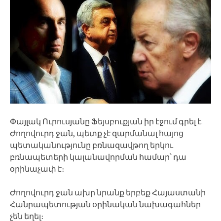
Փայլակ Ուրուսյանը Ֆեյսբուքյան իր էջում գրել է.
Ժողովուրդ ջան, պետք չէ զարմանալ հայոց
պետականությունը բռնազավթող երկու
բռնապետերի կալանավորման համար՝ դա
օրինաչափ է։
Ժողովուրդ ջան ախր նրանք երբեք Հայաստանի
Հանրապետության օրինական նախագահներ
չեն եղել։