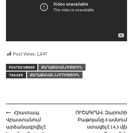
Post Views:
1,647
POSTED UNDER
ՔԱՂԱՔԱԿԱՆՈՒԹՅՈՒՆ
TAGGED
ՔԱՂԱՔԱԿԱՆ ՆՈՐՈՒԹՅՈՒՆ
Post
Հրատապ.
ՈՒՇԱԳՐԱՎ. Զարուհի
navigation
Վրաստանում
Բաթոյանը 8 ամսում
արձանագրվել է
ստացել է 14,5 մլն