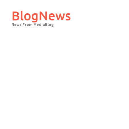
Skip
to
BlogNews
content
News From MediaBlog