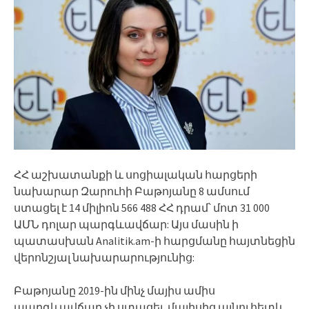
ՀՀ աշխատանքի և սոցիալական հարցերի
նախարար Զարուհի Բաթոյանը 8 ամսում
ստացել է 14 միլիոն 566 488 ՀՀ դրամ՝ մոտ 31 000
ԱՄՆ դոլար պարգևավճար: Այս մասին ի
պատասխան Analitik.am-ի հարցմանը հայտնեցին
վերոնշյալ նախարարությունից:
Բաթոյանը 2019-ին մինչ մայիս ամիս
պարգևավճար չի ստացել, մայիսից այնուհետև