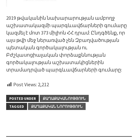
2019 թվականին նախարարության ամբողջ
աշխատակազմի պարգևավճարների գումարը
կազմել է մոտ 373 միլիոն ՀՀ դրամ: Ընդգծենք, որ
այս թվի մեջ ներառված չեն Զբաղվածության
պետական գործակալության ու
Բժշկասոցիալական փորձաքննության
գործակալության աշխատակիցներին
տրամադրված պարգևավճարների գումարը:
Post Views:
2,212
POSTED UNDER
ՔԱՂԱՔԱԿԱՆՈՒԹՅՈՒՆ
TAGGED
ՔԱՂԱՔԱԿԱՆ ՆՈՐՈՒԹՅՈՒՆ