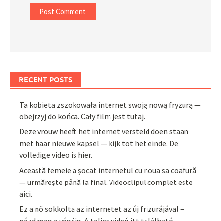
RECENT POSTS
Ta kobieta zszokowała internet swoją nową fryzurą —
obejrzyj do końca. Cały film jest tutaj.
Deze vrouw heeft het internet versteld doen staan
met haar nieuwe kapsel — kijk tot het einde. De
volledige video is hier.
Această femeie a șocat internetul cu noua sa coafură
— urmărește până la final. Videoclipul complet este
aici.
Ez a nő sokkolta az internetet az új frizurájával –
nézd meg a végéig. A teljes videó itt található.