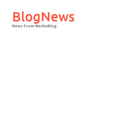
Skip
to
BlogNews
content
News From MediaBlog