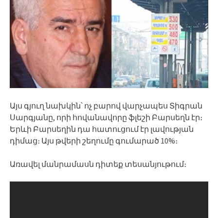
Այս գյուղ նախկին՝ ոչ բարով վարչապես Տիգրան
Սարգյանը, որի հովանավորը ֆլեշի Բարսեղն էր։
Երևի Բարսեղին դա հատուցում էր լավության
դիմաց։ Այս թվերի շեղումը գումարած 10%։
Առավել մանրամասն դիտեք տեսանյութում։