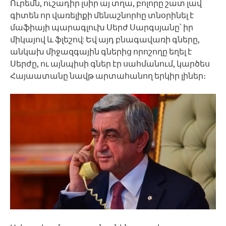
Ուրեմն, ուշադիր լսիր այ տղա, բոլորը շատ լավ
գիտեն որ վառելիքի մենաշնորհը տնօրինել է
մաֆիայի պարագլուխ Սերժ Սարգսյանը՝ իր
միկայով և ֆլեշով: Եվ այդ բնագավառի գները,
անկախ միջազգային գներից որոշողը եղել է
Սերժը, ու այնպիսի գներ էր սահմանում, կարծես
Հայաատանը նավթ արտահանող երկիր լիներ։