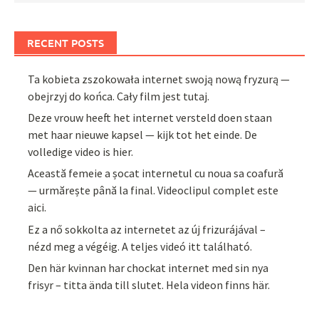
RECENT POSTS
Ta kobieta zszokowała internet swoją nową fryzurą —
obejrzyj do końca. Cały film jest tutaj.
Deze vrouw heeft het internet versteld doen staan
met haar nieuwe kapsel — kijk tot het einde. De
volledige video is hier.
Această femeie a șocat internetul cu noua sa coafură
— urmărește până la final. Videoclipul complet este
aici.
Ez a nő sokkolta az internetet az új frizurájával –
nézd meg a végéig. A teljes videó itt található.
Den här kvinnan har chockat internet med sin nya
frisyr – titta ända till slutet. Hela videon finns här.