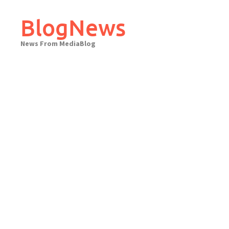
Skip
to
BlogNews
content
News From MediaBlog