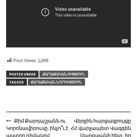
Post Views:
1,006
POSTED UNDER
ՔԱՂԱՔԱԿԱՆՈՒԹՅՈՒՆ
TAGGED
ՔԱՂԱՔԱԿԱՆ ՆՈՐՈՒԹՅՈՒՆ
Post
Քիմ Քարդաշյանն ու
Վերջին հարցազրույցը
navigation
Կորոնավիրուսը․ ինչո՞ւ է
ՀՀ վարչապետ Վազգեն
աստղը դիմակով
Սարգսյանի հետ, իր