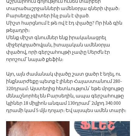
Աշխարհում գոյություն ունեն տարբեր
տարածաշրջանների ամենօրյա գների փլած։
Բարսեղը չգիտեր ինչ բան է փլած.
Միշտ հարցնում է թե ով է էդ փլածը? Որ ինձ գին
թելադրի։
Մենք միշտ գնումներ ենք իրականացրել
միջերկրյածովյան, իտալական ամենօրյա
փլածով, որի գերշահույթի չափը Սերժն էր
որոշում՝ նայած քեֆին։
Այո, այն ժամանակ փլածը շատ ցածր է եղել, ու
ինքնարժեքը պետք է լիներ Հայաստանում 280-
320դրամ։ Այստեղից հետևություն՝ եթե մրցույթը
մենաշնորհել են Բարսեղին, ապա գերշահույթը
կլիներ 18 միլլիոն անգամ 130դրամ՝ 2մլրդ 340.000
դրամի կամ 5 մլն դոլար։ Եվ այսպես ամեն տարի։