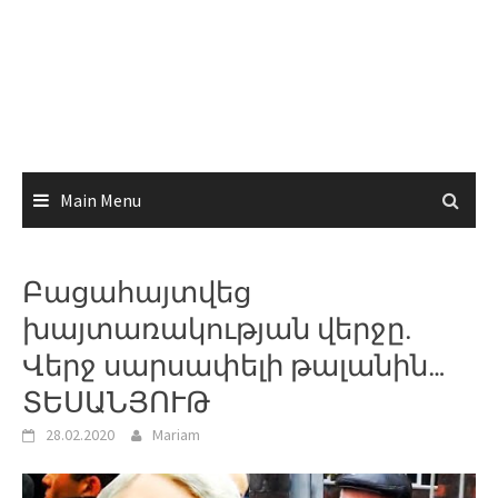
Main Menu
Բացահայտվեց
խայտառակության վերջը.
Վերջ սարսափելի թալանին…
ՏԵՍԱՆՅՈՒԹ
28.02.2020
Mariam