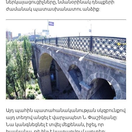
ներկայացուցիչները, նմանօրինակ դեպքերի
ժամանակ պատասխանատու անձիք:
Այդ պահին պատահանականության սկզբունքով
այդ տեղով անցել է վարչապետ Ն. Փաշինյանը:
Նա կանգնեցնել է տվել մեքենան, իջել, որ
հասկանա, թե ինչ է կատարվում այդտեղ: