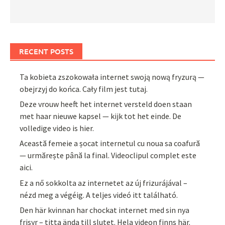
RECENT POSTS
Ta kobieta zszokowała internet swoją nową fryzurą —
obejrzyj do końca. Cały film jest tutaj.
Deze vrouw heeft het internet versteld doen staan
met haar nieuwe kapsel — kijk tot het einde. De
volledige video is hier.
Această femeie a șocat internetul cu noua sa coafură
— urmărește până la final. Videoclipul complet este
aici.
Ez a nő sokkolta az internetet az új frizurájával –
nézd meg a végéig. A teljes videó itt található.
Den här kvinnan har chockat internet med sin nya
frisyr – titta ända till slutet. Hela videon finns här.