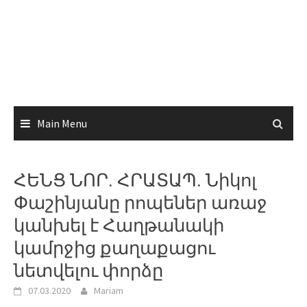
Main Menu
ՀԵՆՑ ՆՈՐ. ՀՐԱՏԱՊ. Նիկոլ
Փաշինյանը րոպեներ առաջ
կանխել է Հաղթանակի
կամրջից քաղաքացու
նետվելու փորձը
07.03.2020
Mariam