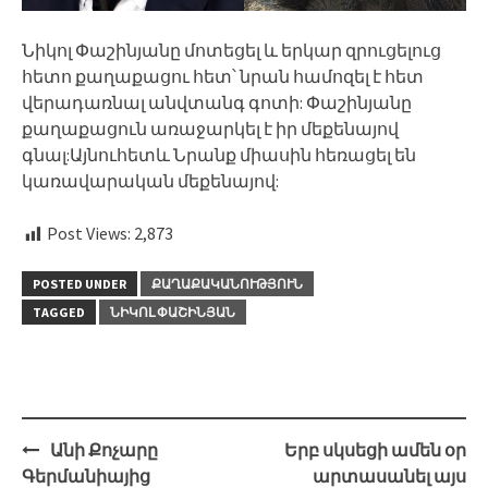
Նիկոլ Փաշինյանը մոտեցել և երկար զրուցելուց
հետո քաղաքացու հետ՝ նրան համոզել է հետ
վերադառնալ անվտանգ գոտի: Փաշինյանը
քաղաքացուն առաջարկել է իր մեքենայով
գնալ:Այնուհետև Նրանք միասին հեռացել են
կառավարական մեքենայով:
Post Views:
2,873
POSTED UNDER
ՔԱՂԱՔԱԿԱՆՈՒԹՅՈՒՆ
TAGGED
ՆԻԿՈԼ ՓԱՇԻՆՅԱՆ
Post
Անի Քոչարը
Երբ սկսեցի ամեն օր
navigation
Գերմանիայից
արտասանել այս