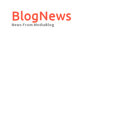
Skip
to
BlogNews
content
News From MediaBlog