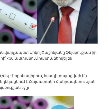
 վարչապետ Նիկոլ Փաշինյանը ֆեյսբուքյան իր
որի՝ Հայաստանում հայտաբերվել են
շվել է կորոնավիրուս, հոսպիտալացված են
 տեղեկացնում է Հայաստանի Հանրապետության
բուքյան էջը։