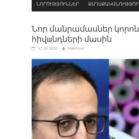
ՆՈՐՈՒԹՅՈՒՆՆԵՐ
ՔԱՂԱՔԱԿԱՆՈՒԹՅՈՒ
Նոր մանրամասներ կորոն
հիվшնդների մասին
11.03.2020
Makhmur