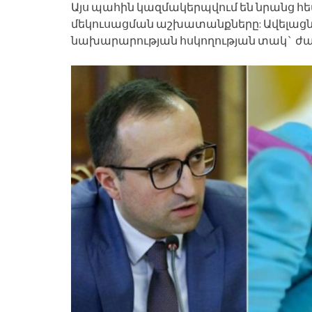
Այս պահին կազմակերպվում են նրանց հ
մեկուսացման աշխատանքները: Ավելացնեն
նախարարության հսկողության տակ` ժամա