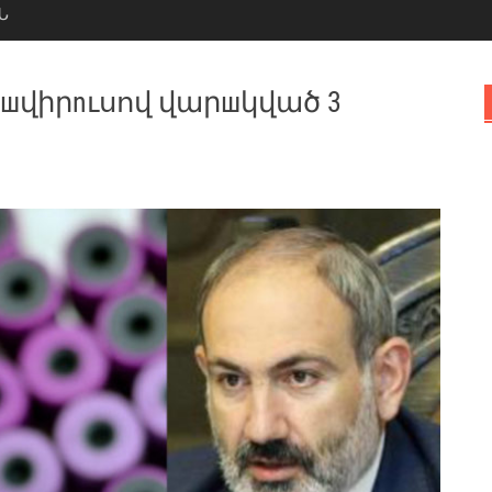
Ն
шվիրnւսով վարшկված 3