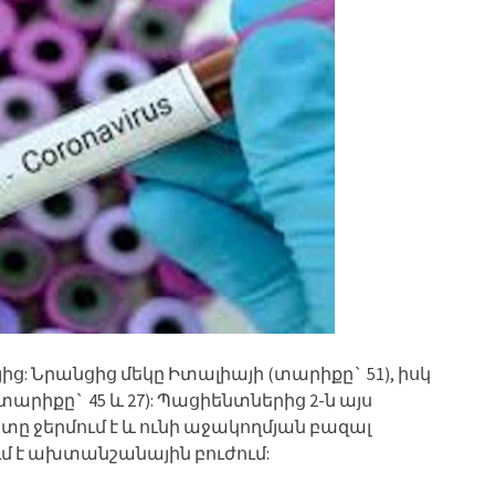
ց: Նրանցից մեկը Իտալիայի (տարիքը` 51), իսկ
րիքը` 45 և 27): Պացիենտներից 2-ն այս
ը ջերմում է և ունի աջակողմյան բազալ
մ է ախտանշանային բուժում: