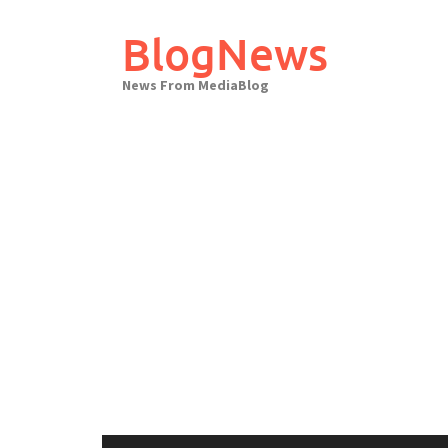
Skip
to
BlogNews
content
News From MediaBlog