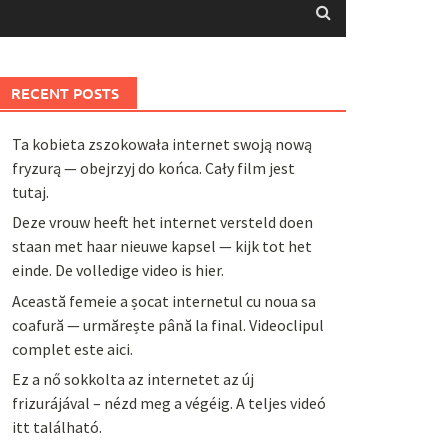
RECENT POSTS
Ta kobieta zszokowała internet swoją nową
fryzurą — obejrzyj do końca. Cały film jest
tutaj.
Deze vrouw heeft het internet versteld doen
staan met haar nieuwe kapsel — kijk tot het
einde. De volledige video is hier.
Această femeie a șocat internetul cu noua sa
coafură — urmărește până la final. Videoclipul
complet este aici.
Ez a nő sokkolta az internetet az új
frizurájával – nézd meg a végéig. A teljes videó
itt található.