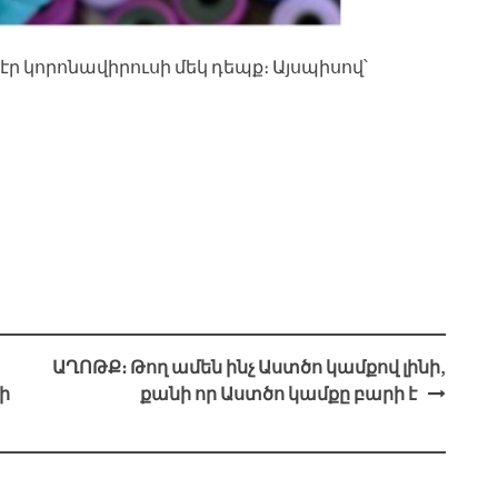
ր կորոնավիրուսի մեկ դեպք։ Այսպիսով՝
ԱՂՈԹՔ։ Թող ամեն ինչ Աստծո կամքով լինի,
ի
քանի որ Աստծո կամքը բարի է