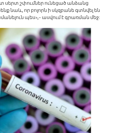
ետ սերտ շփումներ ունեցած անձանց
ք նաև, որ բոլորն ի սկզբանե գտնվել են
նելուն պես»,– ասվում է գրառման մեջ: