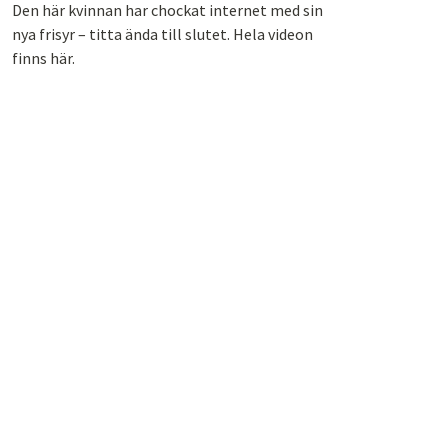
Den här kvinnan har chockat internet med sin
nya frisyr – titta ända till slutet. Hela videon
finns här.