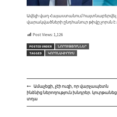
Ավելի վաղ Հայաստանում հայտնաբերվել է
վարակվածների ընդհանուր թիվը չորսն է։
Post Views:
1,126
POSTED UNDER
ՆՈՐՈՒԹՅՈՒՆՆԵՐ
TAGGED
ԿՈՐՈՆԱՎԻՐՈՒՍ
Post
Ամաչեցի, չէի ուզի, որ վարչապետն
navigation
ինձնից ներողություն խնդրեր. կուրթանեց
տղա