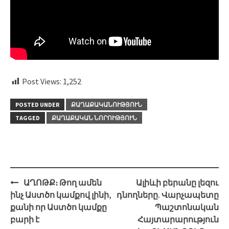
Post Views:
1,252
POSTED UNDER
ՔԱՂԱՔԱԿԱՆՈՒԹՅՈՒՆ
TAGGED
ՔԱՂԱՔԱԿԱՆ ՆՈՐՈՒԹՅՈՒՆ
Post
ԱՂՈԹՔ։ Թող ամեն
Ալիևի բերանը լեզու
navigation
ինչ Աստծո կամքով լինի,
դնողները. Վարչապետը
քանի որ Աստծո կամքը
Պաշտոնական
բարի է
Հայտարարություն