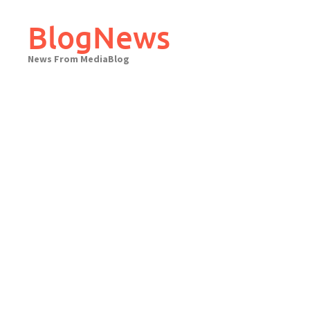
Skip
to
BlogNews
content
News From MediaBlog