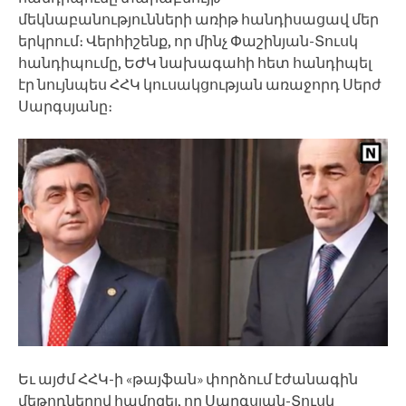
մեկնաբանությունների առիթ հանդիսացավ մեր
երկրում։ Վերհիշենք, որ մինչ Փաշինյան-Տուսկ
հանդիպումը, ԵԺԿ նախագահի հետ հանդիպել
էր նույնպես ՀՀԿ կուսակցության առաջորդ Սերժ
Սարգսյանը։
Եւ այժմ ՀՀԿ-ի «թայֆան» փորձում էժանագին
մեթոդներով համոզել, որ Սարգսյան-Տուսկ