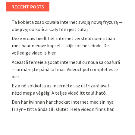
RECENT POSTS
Ta kobieta zszokowała internet swoją nową fryzurą —
obejrzyj do końca. Cały film jest tutaj.
Deze vrouw heeft het internet versteld doen staan
met haar nieuwe kapsel — kijk tot het einde. De
volledige video is hier.
Această femeie a șocat internetul cu noua sa coafură
— urmărește până la final. Videoclipul complet este
aici.
Ez a nő sokkolta az internetet az új frizurájával –
nézd meg a végéig. A teljes videó itt található.
Den här kvinnan har chockat internet med sin nya
frisyr – titta ända till slutet. Hela videon finns här.