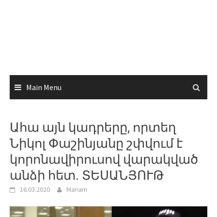
Main Menu
Ահա այն կադրերը, որտեղ
Նիկոլ Փաշինյանը շփվում է
կորոնավիրուսով վարակված
անձի հետ. ՏԵՍԱՆՅՈՒԹ
16.03.2020
Mariam