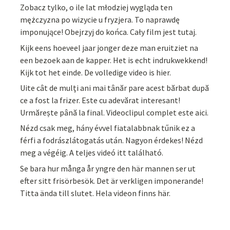
Zobacz tylko, o ile lat młodziej wygląda ten
mężczyzna po wizycie u fryzjera. To naprawdę
imponujące! Obejrzyj do końca. Cały film jest tutaj.
Kijk eens hoeveel jaar jonger deze man eruitziet na
een bezoek aan de kapper. Het is echt indrukwekkend!
Kijk tot het einde. De volledige video is hier.
Uite cât de mulți ani mai tânăr pare acest bărbat după
ce a fost la frizer. Este cu adevărat interesant!
Urmărește până la final. Videoclipul complet este aici.
Nézd csak meg, hány évvel fiatalabbnak tűnik ez a
férfi a fodrászlátogatás után. Nagyon érdekes! Nézd
meg a végéig. A teljes videó itt található.
Se bara hur många år yngre den här mannen ser ut
efter sitt frisörbesök. Det är verkligen imponerande!
Titta ända till slutet. Hela videon finns här.