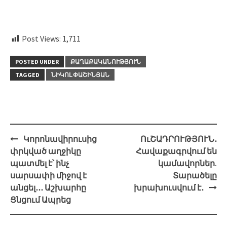
Post Views:
1,711
POSTED UNDER
ՔԱՂԱՔԱԿԱՆՈՒԹՅՈՒՆ
TAGGED
ՆԻԿՈԼ ՓԱՇԻՆՅԱՆ
Post
Կորոնավիրուսից
ՈւՇԱԴՐՈՒԹՅՈՒՆ․
navigation
փրկված աղջիկը
Հավաքագրվում են
պատմել է՝ ինչ
կամավորներ.
սարսափի միջով է
Տարածելը
անցել․․․ Աշխարհը
խրախուսվում է․
Ցնցում Ապրեց