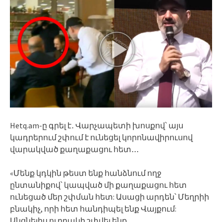
Hetq.am-ը գրել է․ Վարչապետի խոսքով՝ այս
կադրերում շփում է ունեցել կորոնավիրուսով
վարակված քաղաքացու հետ․․․
«Մենք կդկին թեստ ենք հանձնում ողջ
ընտանիքով՝ կապված մի քաղաքացու հետ
ունեցած մեր շփման հետ: Ասացի արդեն՝ Մեղրիի
բնակիչ, որի հետ հանդիպել ենք Վայքում:
Անցնելիս ուղղակի շփվել ենք․․․