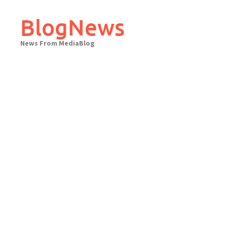
Skip
to
BlogNews
content
News From MediaBlog