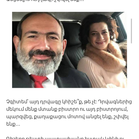
Չգիտեմ՝ այդ դրվագը կհիշե՞ք, թե չէ: Դրվագներից
մեկում մենք մտանք բիստրո ու այդ բիստրոյում,
պարզվեց, քաղաքացու մոտով անցել ենք, շփվել
ենք․․․
Գիշերը թեստի պատասխանը հստակ կլինի ու