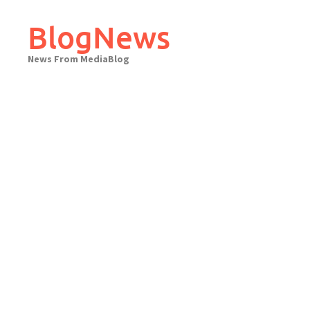
Skip
to
BlogNews
content
News From MediaBlog