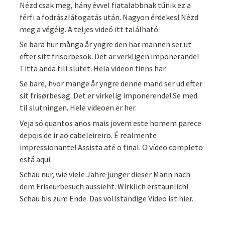
Nézd csak meg, hány évvel fiatalabbnak tűnik ez a
férfi a fodrászlátogatás után. Nagyon érdekes! Nézd
meg a végéig. A teljes videó itt található.
Se bara hur många år yngre den här mannen ser ut
efter sitt frisörbesök. Det är verkligen imponerande!
Titta ända till slutet. Hela videon finns här.
Se bare, hvor mange år yngre denne mand ser ud efter
sit frisørbesøg. Det er virkelig imponerende! Se med
til slutningen. Hele videoen er her.
Veja só quantos anos mais jovem este homem parece
depois de ir ao cabeleireiro. É realmente
impressionante! Assista até o final. O vídeo completo
está aqui.
Schau nur, wie viele Jahre jünger dieser Mann nach
dem Friseurbesuch aussieht. Wirklich erstaunlich!
Schau bis zum Ende. Das vollständige Video ist hier.