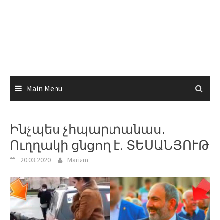
Main Menu
Ինչպես չհպարտանաս․
Ուղղակի ցնցող է. ՏԵՍԱՆՅՈՒԹ
20.03.2020
Mariam