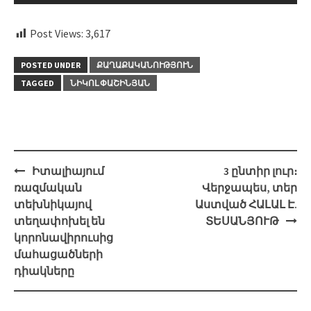
Post Views:
3,617
POSTED UNDER
ՔԱՂԱՔԱԿԱՆՈՒԹՅՈՒՆ
TAGGED
ՆԻԿՈԼ ՓԱՇԻՆՅԱՆ
Post
Իտալիայում
3 ընտիր լուր։
navigation
ռազմական
Վերջապես, տեր
տեխնիկայով
Աստված ՀԱԼԱԼ Է.
տեղափոխել են
ՏԵՍԱՆՅՈՒԹ
կորոնավիրուսից
մահացածների
դիակները