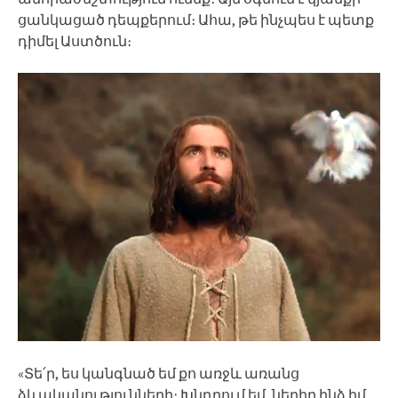
ցանկացած դեպքերում։ Ահա, թե ինչպես է պետք
դիմել Աստծուն։
«Տե՛ր, ես կանգնած եմ քո առջև առանց
ձևականությունների։ Խնդրում եմ, ներիր ինձ իմ