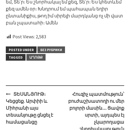
եմ, Տե՛ր։ Ես շնորհակալ եմ քեզ, Տե՛ր։ Ես կհետևեմ
քեզ ամեն օր։ Խնդրում եմ պահապան եղիր
ընտանիքիս, թող իմ սիրելի մարդկանց ոչ մի վատ
բան չպատահի։ Ամեն
Post Views:
2,583
POSTED UNDER
БЕЗ РУБРИКИ
TAGGED
ԱՂՈԹՔ
Post
ՏԵՍԱՆՅՈՒԹ։
Հուզիչ պատմություն՝
navigation
Կեցցեք. Արփիի և
բուժաշխատողի ու մեր
Միհրանի այս
բոլորի մասին․․․ Ցավոք
տեսանյութը ցնցել է
սրտի, այդպես էլ
համացանցը
չկարողացա
շնորհակալություն