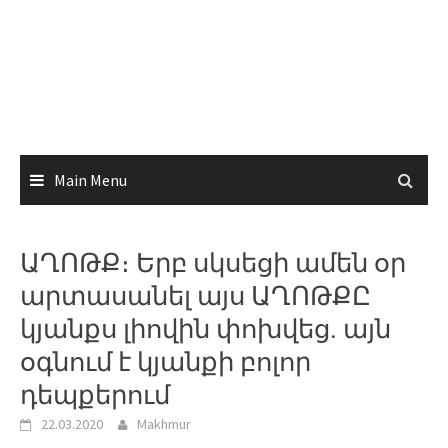
Main Menu
ԱՂՈԹՔ։ Երբ սկսեցի ամեն օր
արտասանել այս ԱՂՈԹՔԸ
կյանքս լիովին փոխվեց. այն
օգնում է կյանքի բոլոր
դեպքերում
22.03.2020
Makhmur