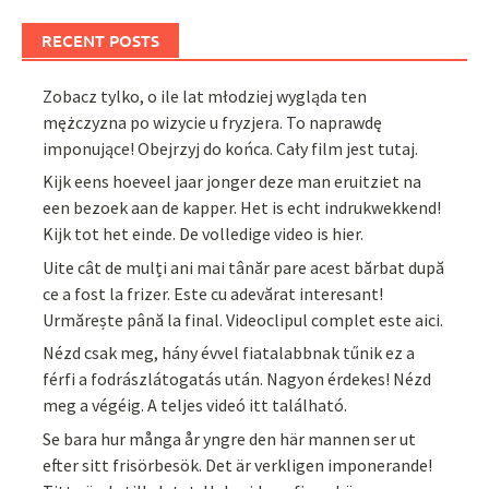
RECENT POSTS
Zobacz tylko, o ile lat młodziej wygląda ten
mężczyzna po wizycie u fryzjera. To naprawdę
imponujące! Obejrzyj do końca. Cały film jest tutaj.
Kijk eens hoeveel jaar jonger deze man eruitziet na
een bezoek aan de kapper. Het is echt indrukwekkend!
Kijk tot het einde. De volledige video is hier.
Uite cât de mulți ani mai tânăr pare acest bărbat după
ce a fost la frizer. Este cu adevărat interesant!
Urmărește până la final. Videoclipul complet este aici.
Nézd csak meg, hány évvel fiatalabbnak tűnik ez a
férfi a fodrászlátogatás után. Nagyon érdekes! Nézd
meg a végéig. A teljes videó itt található.
Se bara hur många år yngre den här mannen ser ut
efter sitt frisörbesök. Det är verkligen imponerande!