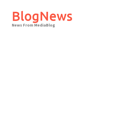
Skip
to
BlogNews
content
News From MediaBlog