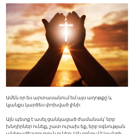
Ամեն օր ես արտասանում եմ այս աղոթքը և
կյանքս կարծես փոխված լինի:
Այն պետք է ասել ցանկացած ժամանակ՝ երբ
խնդիրներ ունեք, շատ ուրախ եք, երբ օգնության
անհրաժեշտություն ունեք։ Այն օգնում է կյանքի