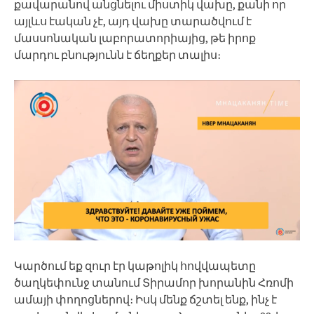
քավարանով անցնելու միստիկ վախը, քանի որ
այլևս էական չէ, այդ վախը տարածվում է
մասսոնական լաբորատորիայից, թե իրոք
մարդու բնությունն է ճեղքեր տալիս։
Կարծում եք զուր էր կաթոլիկ հովվապետը
ծաղկեփունջ տանում Տիրամոր խորանին Հռոմի
ամայի փողոցներով։ Իսկ մենք ճշտել ենք, ինչ է