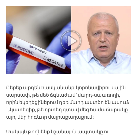
Բերեք արդեն հասկանանք․կորոնավիրուսային
սարսափ, թե մեծ ճգնաժամ՝ մարդ-սպառողի,
որին եկեղեցիներում դեռ մարդ աստծո են ասում։
Նկատեցիք, թե որտեղ գտավ մեզ համաճարակը․
այո, մեր հոգևոր մայրաքաղաքում։
Սակայն թողնենք նշանային ապտակը ու