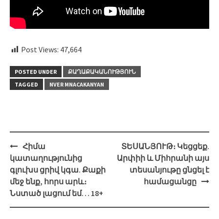
Post Views:
47,664
POSTED UNDER
ՔԱՂԱՔԱԿԱՆՈՒԹՅՈՒՆ
TAGGED
NVER MNACAKANYAN
Post
Հիմա
ՏԵՍԱՆՅՈՒԹ։ Կեցցեք.
navigation
կատաղությունից
Արփիի և Միհրանի այս
գլուխս ցրիվ կգա. Քաքի
տեսանյութը ցնցել է
մեջ ենք, հորս արև։
համացանցը
Նստած լացում եմ… 18+