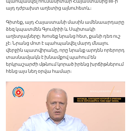
պահպանվել հումանիտար Հայաստանից 88-ի
այդ դժբախտ աղետից այնուհետև։
Գիտեք, այդ Հայաստանի մասին ամենաարդարը
ձեզ կպատմեն Գյումրիի և Սպիտակի
աղետյալները։ Խոսեք նրանց հետ, քանի դեռ ուշ
չէ։ Նրանց մոտ է պահպանվել մարդ մնալու
վերջին պատվիրանը, որը նրանք արդեն որերորդ
տասնամյակն է խնամքով պահում են
երկրաշարժի մթնում կորած իրենց խրճիթներում
հենց այս նեղ օրվա համար։