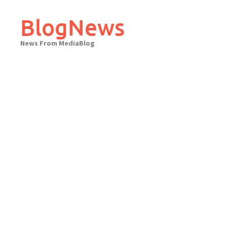
Skip
to
BlogNews
content
News From MediaBlog