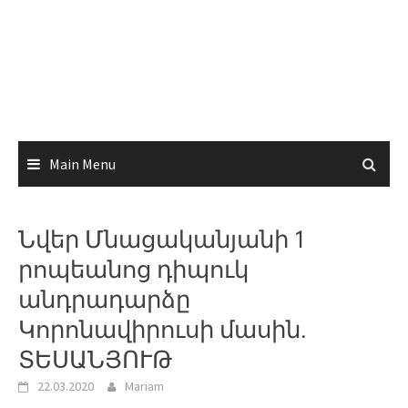
Main Menu
Նվեր Մնացականյանի 1
րոպեանոց դիպուկ
անդրադարձը
Կորոնավիրուսի մասին.
ՏԵՍԱՆՅՈՒԹ
22.03.2020
Mariam