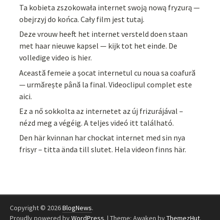
Ta kobieta zszokowała internet swoją nową fryzurą —
obejrzyj do końca. Cały film jest tutaj.
Deze vrouw heeft het internet versteld doen staan
met haar nieuwe kapsel — kijk tot het einde. De
volledige video is hier.
Această femeie a șocat internetul cu noua sa coafură
— urmărește până la final. Videoclipul complet este
aici.
Ez a nő sokkolta az internetet az új frizurájával –
nézd meg a végéig. A teljes videó itt található.
Den här kvinnan har chockat internet med sin nya
frisyr – titta ända till slutet. Hela videon finns här.
Copyright © 2026
BlogNews
.
Proudly powered by
WordPress
.
|
Theme: Awaken by
ThemezHut
.