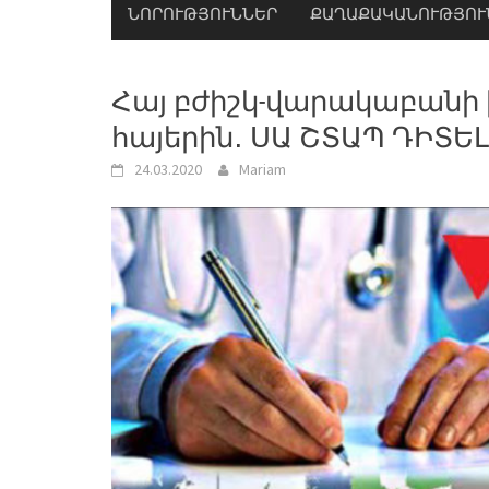
ՆՈՐՈՒԹՅՈՒՆՆԵՐ
ՔԱՂԱՔԱԿԱՆՈՒԹՅՈՒ
Հայ բժիշկ-վարակաբանի 
հայերին․ ՍԱ ՇՏԱՊ ԴԻՏԵԼ
24.03.2020
Mariam