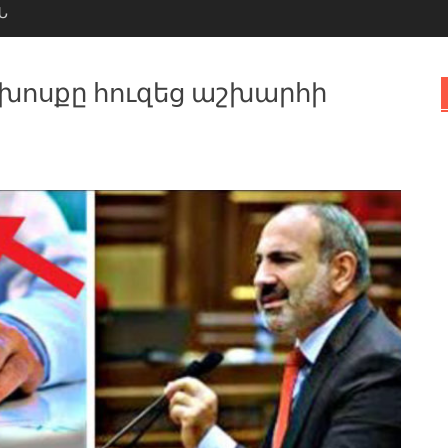
Ն
խոսքը հուզեց աշխարհի