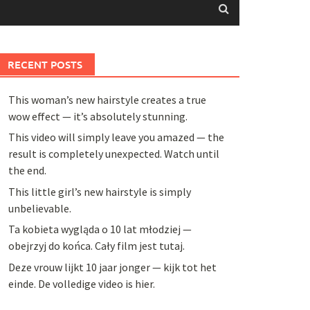
RECENT POSTS
This woman’s new hairstyle creates a true
wow effect — it’s absolutely stunning.
This video will simply leave you amazed — the
result is completely unexpected. Watch until
the end.
This little girl’s new hairstyle is simply
unbelievable.
Ta kobieta wygląda o 10 lat młodziej —
obejrzyj do końca. Cały film jest tutaj.
Deze vrouw lijkt 10 jaar jonger — kijk tot het
einde. De volledige video is hier.