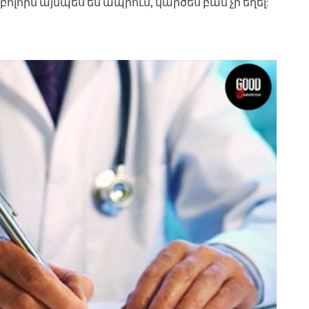
լորն այնպես են ապրում, կարծես բան չի եղել: