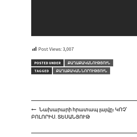
Post Views:
3,007
POSTED UNDER
ՔԱՂԱՔԱԿԱՆՈՒԹՅՈՒՆ
TAGGED
ՔԱՂԱՔԱԿԱՆ ՆՈՐՈՒԹՅՈՒՆ
Post
Նախարարի հրատապ լայվը։ ԿՈՉ՝
navigation
ԲՈԼՈՐԻՍ. ՏԵՍԱՆՅՈՒԹ