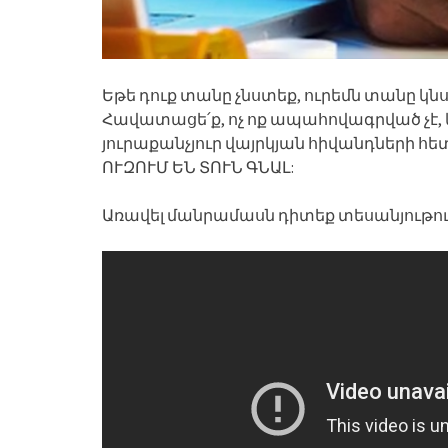
Եթե դուք տանը չնստեք, ուրեմն տանը կն
Հավատացե՛ք, ոչ ոք ապահովագրված չէ,
յուրաքանչյուր վայրկյան հիվանդների հ
ՈՒԶՈՒՄ ԵՆ ՏՈՒՆ ԳՆԱԼ:
Առավել մանրամասն դիտեք տեսանյութու