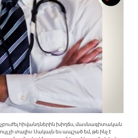
և չբուժել հիվանդներին խիղճս, մասնագիտական
լ չի տալիս: Սակայն ես ապշած եմ, թե ինչ է