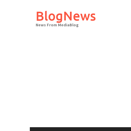
Skip
to
BlogNews
content
News From MediaBlog