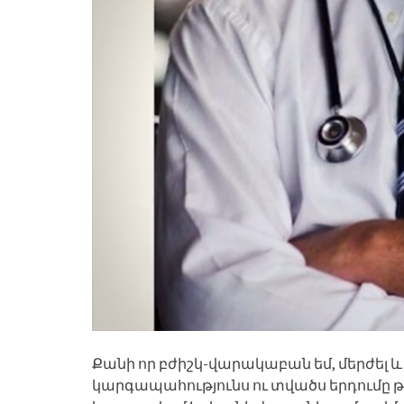
Քանի որ բժիշկ-վարակաբան եմ, մերժել 
կարգապահությունս ու տվածս երդումը թույ