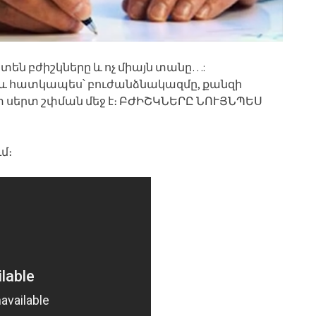
ստեն բժիշկները և ոչ միայն տանը…:
 և հատկապես՝ բուժանձնակազմը, քանզի
ետ սերտ շփման մեջ է։ ԲԺԻՇԿՆԵՐԸ ՆՈՒՅՆՊԵՍ
մ։