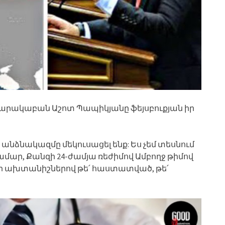
վարակաբան Աշոտ Պապիկյանը ֆեյսբուքյան իր
ողջ անձնակազմը մեկուսացել ենք: Ես չեմ տեսնում
համար, Քանզի 24-ժամյա ռեժիմով Ամբողջ թիմով
սի ախտանիշներով թե՛ հաստատված, թե՛