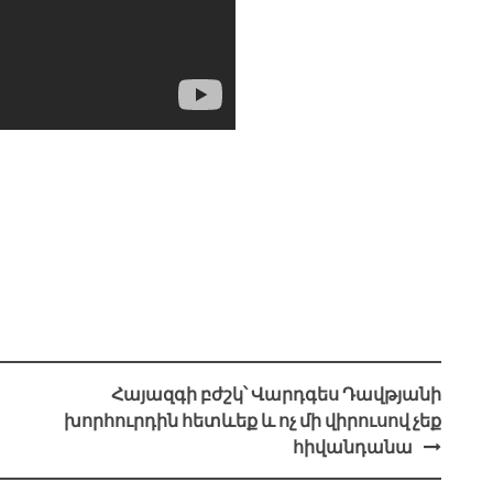
Հայազգի բժշկ՝ Վարդգես Դավթյանի
խորհուրդին հետևեք և ոչ մի վիրուսով չեք
հիվանդանա