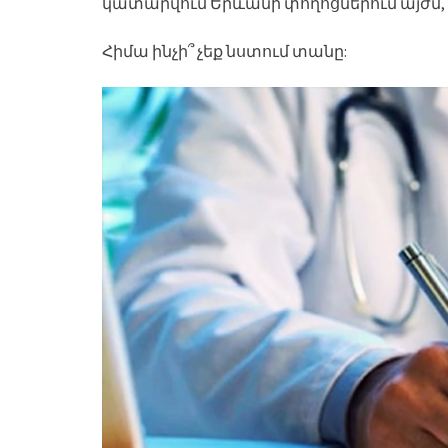
կատարվում Երևանի փողոցներում այժմ, բո
Հիմա ինչի՞ չեք նստում տանը: