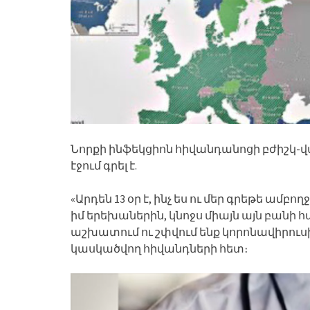
Նորքի ինֆեկցիոն հիվանդանոցի բժիշկ-
էջում գրել է.
«Արդեն 13 օր է, ինչ ես ու մեր գրեթե ամբ
իմ երեխաներին, կնոջս միայն այն բանի 
աշխատում ու շփվում ենք կորոնավիրու
կասկածվող հիվանդների հետ։