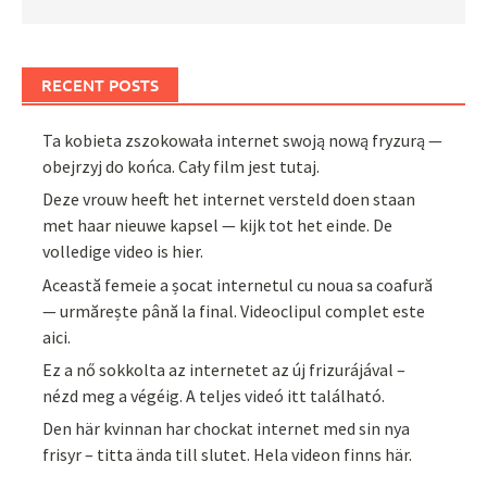
RECENT POSTS
Ta kobieta zszokowała internet swoją nową fryzurą —
obejrzyj do końca. Cały film jest tutaj.
Deze vrouw heeft het internet versteld doen staan
met haar nieuwe kapsel — kijk tot het einde. De
volledige video is hier.
Această femeie a șocat internetul cu noua sa coafură
— urmărește până la final. Videoclipul complet este
aici.
Ez a nő sokkolta az internetet az új frizurájával –
nézd meg a végéig. A teljes videó itt található.
Den här kvinnan har chockat internet med sin nya
frisyr – titta ända till slutet. Hela videon finns här.