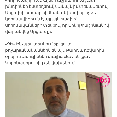
խնդիրներ է ստեղծում, սակայն իմ տեսակետով
Արցախի համար հիմնական խնդիրը ոչ թե
կորոնավիրուսն է, այլ այն բացիլը՝
սորոսականների տեսքով, որ Նիկոլ Փաշինյանով
վարակվեց Արցախը»:
«ՉԻ». Ինչպես տեսնում եք, զուտ
քոչարյանականներն են այս Բարդ և դժվարին
օրերին ասուլիսներ տալիս: Քաջ են, քաջ:
Կորոնավիրուսից չեն վախենում: