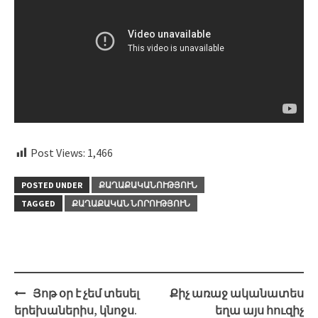
Post Views:
1,466
POSTED UNDER
ՔԱՂԱՔԱԿԱՆՈՒԹՅՈՒՆ
TAGGED
ՔԱՂԱՔԱԿԱՆ ՆՈՐՈՒԹՅՈՒՆ
Post
Յոթ օր է չեմ տեսել
Քիչ առաջ ականատես
navigation
երեխաներիս, կնոջս.
եղա այս հուզիչ