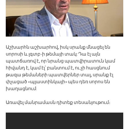
Աշխարհն աշխարհով, իսկ սրանք մնացել են
սորոսի և լգտբ-ի թեմայի տակ: Դա էլ այն
պատճառով է, որ նրանց պատվիրատուն կամ
հիվանդ է, կամ էլ՝ բանտում է, ու չի հասցնում
թազա թեմաների պատվերներ տալ, սրանք էլ
փչացած «պլաստինկայի» պես դեռ սորոս են
խաղացնում:
Առավել մանրամասն դիտեք տեսանյութում։