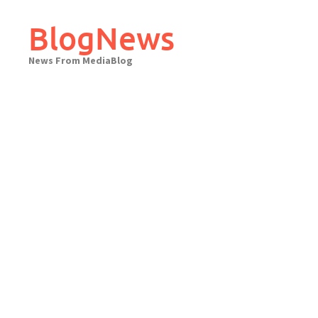
Skip
to
BlogNews
content
News From MediaBlog