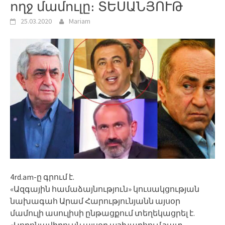
ողջ մամուլը։ ՏԵՍԱՆՅՈՒԹ
25.03.2020
Mariam
4rd.am-ը գրում է.
«Ազգային համաձայնություն» կուսակցության
նախագահ Արամ Հարությունյանն այսօր
մամուլի ասուլիսի ընթացքում տեղեկացրել է.
«Կորոնավիրուսն այսօր աշխարհում շատ