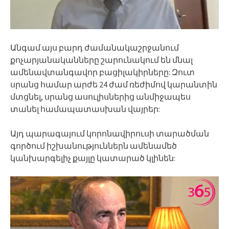
Անգամ այս բարդ ժամանակաշրջանում
քոչարյանականները շարունակում են մնալ
ամենավտանգավոր բացիլակիրները: Զուտ
սրանց համար արժե 24 ժամ ռեժիմով կարանտին
մտցնել, սրանց ասուլիսներից անմիջապես
տանել համապատասխան վայրեր:
Այդ պարագայում կորոնավիրուսի տարածման
գործում իշխանություններն ամենամեծ
կանխարգելիչ քայլը կատարած կլինեն: