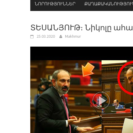
ՆՈՐՈՒԹՅՈՒՆՆԵՐ
ՔԱՂԱՔԱԿԱՆՈՒԹՅՈՒ
ՏԵՍԱՆՅՈՒԹ։ Նիկոլը ահա
25.03.2020
Makhmur