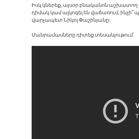
Իսկ կներեք, այսօր բնականոն աշխատող մ
դիմակ կամ ալկոգել են վաճառում, ինչի՞ 
վարչապետ Նիկոլ Փաշինյանը։
Մանրամասները դիտեք տեսանյութում՝