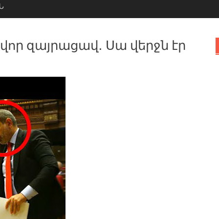
Ն
վոր զայրացավ․ Սա վերջն էր