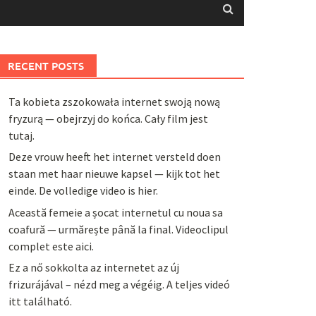
RECENT POSTS
Ta kobieta zszokowała internet swoją nową
fryzurą — obejrzyj do końca. Cały film jest
tutaj.
Deze vrouw heeft het internet versteld doen
staan met haar nieuwe kapsel — kijk tot het
einde. De volledige video is hier.
Această femeie a șocat internetul cu noua sa
coafură — urmărește până la final. Videoclipul
complet este aici.
Ez a nő sokkolta az internetet az új
frizurájával – nézd meg a végéig. A teljes videó
itt található.