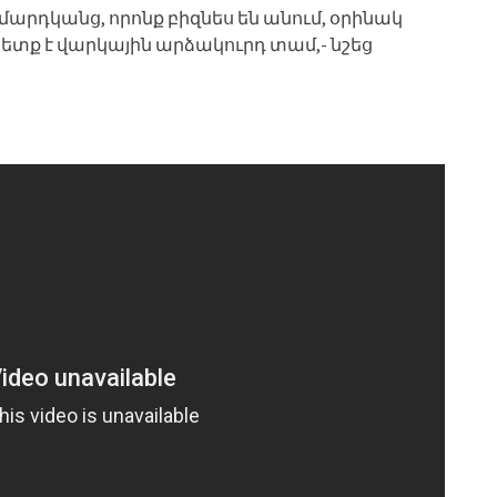
արդկանց, որոնք բիզնես են անում, օրինակ
պետք է վարկային արձակուրդ տամ,- նշեց