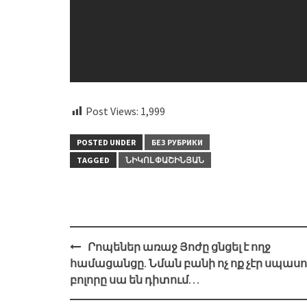
Post Views:
1,999
POSTED UNDER
БЕЗ РУБРИКИ
TAGGED
ՆԻԿՈԼ ՓԱՇԻՆՅԱՆ
Post
Րոպեներ առաջ Յոժը ցնցել է ողջ
navigation
համացանցը. Նման բանի ոչ ոք չէր սպասո
բոլորը սա են դիտում…