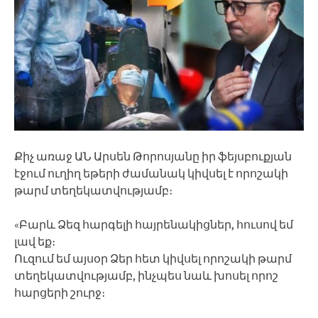
Քիչ առաջ ԱՆ Արսեն Թորոսյանը իր ֆեյսբուքյան
էջում ուղիղ եթերի ժամանակ կիվսել է որոշակի
թարմ տեղեկատվությամբ։
«Բարև Ձեզ հարգելի հայրենակիցներ, հուսով եմ
լավ եք։
Ուզում եմ այսօր Ձեր հետ կիվսել որոշակի թարմ
տեղեկատվությամբ, ինչպես նաև խոսել որոշ
հարցերի շուրջ։