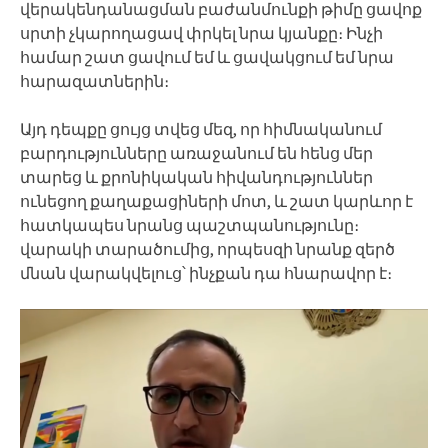
վերակենդանացման բաժանմունքի թիմը ցավոք
սրտի չկարողացավ փրկել նրա կյանքը։ Ինչի
համար շատ ցավում եմ և ցավակցում եմ նրա
հարազատներին։
Այդ դեպքը ցույց տվեց մեզ, որ հիմնականում
բարդությունները առաջանում են հենց մեր
տարեց և քրոնիկական հիվանդություններ
ունեցող քաղաքացիների մոտ, և շատ կարևոր է
հատկապես նրանց պաշտպանությունը։
վարակի տարածումից, որպեսզի նրանք զերծ
մնան վարակվելուց՝ ինչքան դա հնարավոր է։