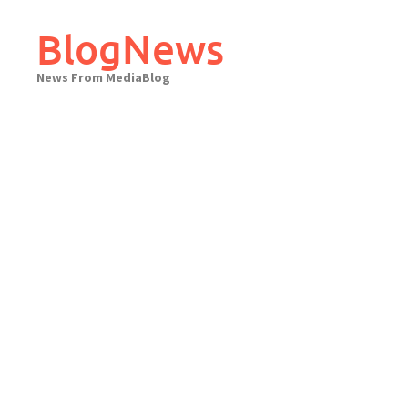
Skip
to
BlogNews
content
News From MediaBlog