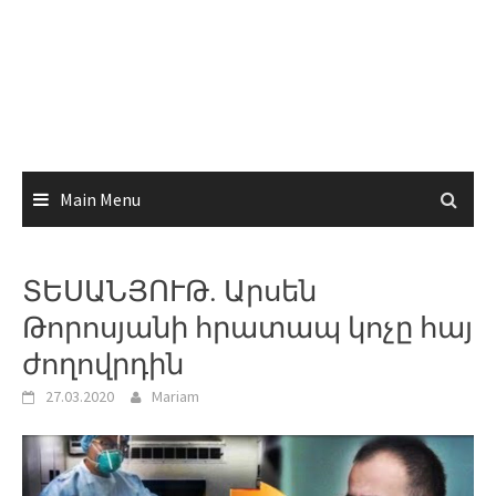
Main Menu
ՏԵՍԱՆՅՈՒԹ. Արսեն
Թորոսյանի հրատապ կոչը հայ
ժողովրդին
27.03.2020
Mariam