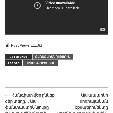
Post Views:
11,182
POSTED UNDER
ՔԱՂԱՔԱԿԱՆՈՒԹՅՈՒՆ
TAGGED
ԱՐՍԵՆ ԹՈՐՈՍՅԱՆ
Post
Հանգիստ վեր ընկեք
Այս պապիկի
navigation
ձեր տեղը… Այս
սոցիալական
ֆանտաստիկ նյութը
էքսպերիմենտը