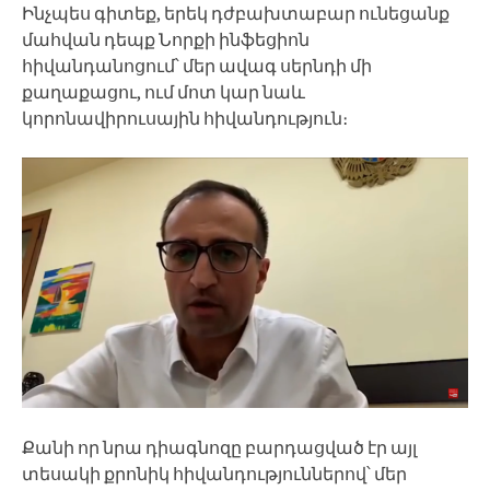
Ինչպես գիտեք, երեկ դժբախտաբար ունեցանք
մահվան դեպք Նորքի ինֆեցիոն
հիվանդանոցում՝ մեր ավագ սերնդի մի
քաղաքացու, ում մոտ կար նաև
կորոնավիրուսային հիվանդություն։
Քանի որ նրա դիագնոզը բարդացված էր այլ
տեսակի քրոնիկ հիվանդություններով՝ մեր