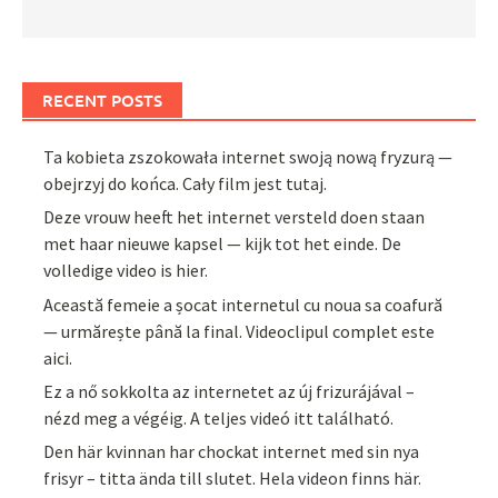
RECENT POSTS
Ta kobieta zszokowała internet swoją nową fryzurą —
obejrzyj do końca. Cały film jest tutaj.
Deze vrouw heeft het internet versteld doen staan
met haar nieuwe kapsel — kijk tot het einde. De
volledige video is hier.
Această femeie a șocat internetul cu noua sa coafură
— urmărește până la final. Videoclipul complet este
aici.
Ez a nő sokkolta az internetet az új frizurájával –
nézd meg a végéig. A teljes videó itt található.
Den här kvinnan har chockat internet med sin nya
frisyr – titta ända till slutet. Hela videon finns här.