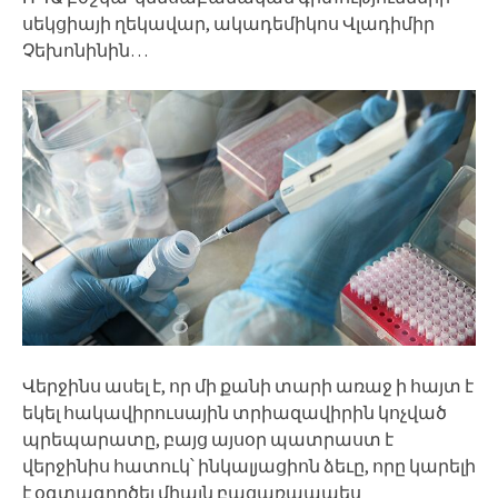
սեկցիայի ղեկավար, ակադեմիկոս Վլադիմիր
Չեխոնինին…
Վերջինս ասել է, որ մի քանի տարի առաջ ի հայտ է
եկել հակավիրուսային տրիազավիրին կոչված
պրեպարատը, բայց այսօր պատրաստ է
վերջինիս հատուկ՝ ինկալյացիոն ձեւը, որը կարելի
է օգտագործել միայն բացառապաես