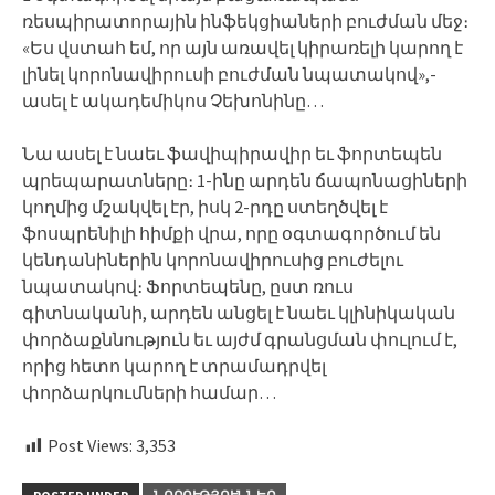
ռեսպիրատորային ինֆեկցիաների բուժման մեջ։
«Ես վստահ եմ, որ այն առավել կիրառելի կարող է
լինել կորոնավիրուսի բուժման նպատակով»,-
ասել է ակադեմիկոս Չեխոնինը…
Նա ասել է նաեւ ֆավիպիրավիր եւ ֆորտեպեն
պրեպարատները։ 1-ինը արդեն ճապոնացիների
կողմից մշակվել էր, իսկ 2-րդը ստեղծվել է
ֆոսպրենիլի հիմքի վրա, որը օգտագործում են
կենդանիներին կորոնավիրուսից բուժելու
նպատակով։ Ֆորտեպենը, ըստ ռուս
գիտնականի, արդեն անցել է նաեւ կլինիկական
փորձաքննություն եւ այժմ գրանցման փուլում է,
որից հետո կարող է տրամադրվել
փորձարկումների համար…
Post Views:
3,353