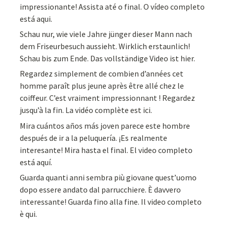
impressionante! Assista até o final. O vídeo completo
está aqui.
Schau nur, wie viele Jahre jünger dieser Mann nach
dem Friseurbesuch aussieht. Wirklich erstaunlich!
Schau bis zum Ende. Das vollständige Video ist hier.
Regardez simplement de combien d’années cet
homme paraît plus jeune après être allé chez le
coiffeur. C’est vraiment impressionnant ! Regardez
jusqu’à la fin. La vidéo complète est ici.
Mira cuántos años más joven parece este hombre
después de ir a la peluquería. ¡Es realmente
interesante! Mira hasta el final. El video completo
está aquí.
Guarda quanti anni sembra più giovane quest’uomo
dopo essere andato dal parrucchiere. È davvero
interessante! Guarda fino alla fine. Il video completo
è qui.