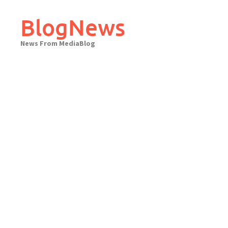
Skip
to
BlogNews
content
News From MediaBlog