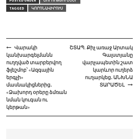
POSTED UNDER
ՆՈՐՈՒԹՅՈՒՆՆԵՐ
TAGGED
ԿՈՐՈՆԱՎԻՐՈՒՍ
Post
Վարակի
ՇՏԱՊ. Քիչ առաջ Արտակ
navigation
կանխարգելմանն
Գալստյանը
ուղղված տարբերվող
վարչապետին շատ
ֆլեշմոբ՝ «Ազգային
կարևոր ուղերձ
երգչի»
ուղարկեց․ ԱՆԽՆԱ
մասնակիցներից․
ՏԱՐԱԾԵԼ
«Ձախորդ օրերը ձմռան
նման կուգան ու
կերթան»