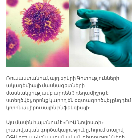
Ռուսաստանում, այդ երկրի Գիտությունների
ակադեմիայի մասնագետների
մասնակցությամբ արդեն 3 դեղամիջոց է
ստեղծվել, որոնք կարող են օգտագործվել ընդդեմ
կորոնավիրուսային ինֆեկցիայի։
Այս մասին հայտնում է «ՌԻԱ Նովոստի»
լրատվական գործակալությունը, հղում տալով
ՌԳԱ բժշկա-կենսաբանական գիտությունների