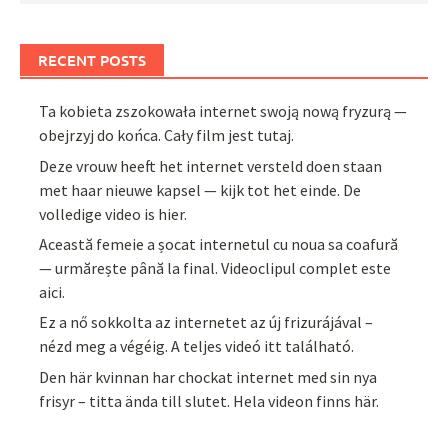
RECENT POSTS
Ta kobieta zszokowała internet swoją nową fryzurą —
obejrzyj do końca. Cały film jest tutaj.
Deze vrouw heeft het internet versteld doen staan
met haar nieuwe kapsel — kijk tot het einde. De
volledige video is hier.
Această femeie a șocat internetul cu noua sa coafură
— urmărește până la final. Videoclipul complet este
aici.
Ez a nő sokkolta az internetet az új frizurájával –
nézd meg a végéig. A teljes videó itt található.
Den här kvinnan har chockat internet med sin nya
frisyr – titta ända till slutet. Hela videon finns här.