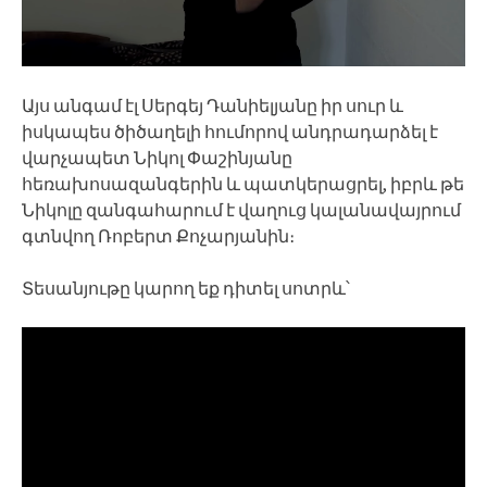
Այս անգամ էլ Սերգեյ Դանիելյանը իր սուր և
իսկապես ծիծաղելի հումորով անդրադարձել է
վարչապետ Նիկոլ Փաշինյանը
հեռախոսազանգերին և պատկերացրել, իբրև թե
Նիկոլը զանգահարում է վաղուց կալանավայրում
գտնվող Ռոբերտ Քոչարյանին։
Տեսանյութը կարող եք դիտել սոտրև՝