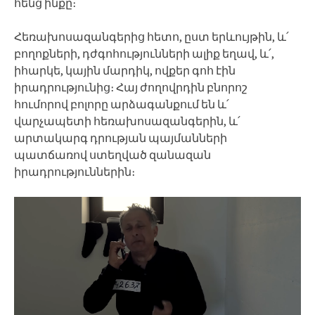
հենց ինքը։
Հեռախոսազանգերից հետո, ըստ երևույթին, և՛
բողոքների, դժգոհությունների ալիք եղավ, և՛,
իհարկե, կային մարդիկ, ովքեր գոհ էին
իրադրությունից։ Հայ ժողովրդին բնորոշ
հումորով բոլորը արձագանքում են և՛
վարչապետի հեռախոսազանգերին, և՛
արտակարգ դրության պայմանների
պատճառով ստեղված զանազան
իրադրություններին։