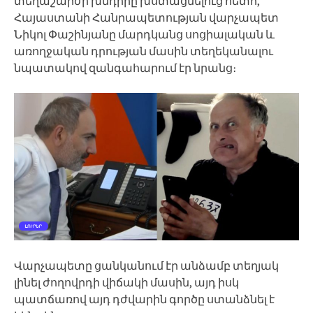
տեղաշարժի խնդիրը խստացնելուց հետո,
Հայաստանի Հանրապետության վարչապետ
Նիկոլ Փաշինյանը մարդկանց սոցիալական և
առողջական դրության մասին տեղեկանալու
նպատակով զանգահարում էր նրանց։
Վարչապետը ցանկանում էր անձամբ տեղյակ
լինել ժողովրդի վիճակի մասին, այդ իսկ
պատճառով այդ դժվարին գործը ստանձնել է