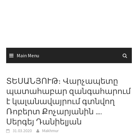
Main Menu
ՏԵՍԱՆՅՈՒԹ։ Վարչապետը
պատահաբար զանգահարում
է կալանավայրում գտնվող
Ռոբերտ Քոչարյանին ….
Սերգեյ Դանիելյան
31.03.2020
Makhmur