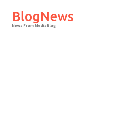
Skip
to
BlogNews
content
News From MediaBlog