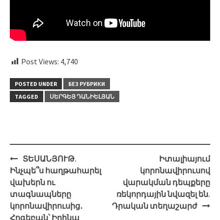
Post Views:
4,740
POSTED UNDER
БЕЗ РУБРИКИ
TAGGED
ՍԵՐԳԵՅ ԴԱՆԻԵԼՅԱՆ
Post
ՏԵՍԱՆՅՈՒԹ.
Իտալիայում
navigation
Ինչպե՞ս հաղթահարել
կորոնավիրուսով
վախերն ու
վարակման դեպքերը
տագնապները
ռեկորդային նվազել են.
կորոնավիրուսից․
Դրական տեղաշարժ
Հոգեբան՝ Իրինա