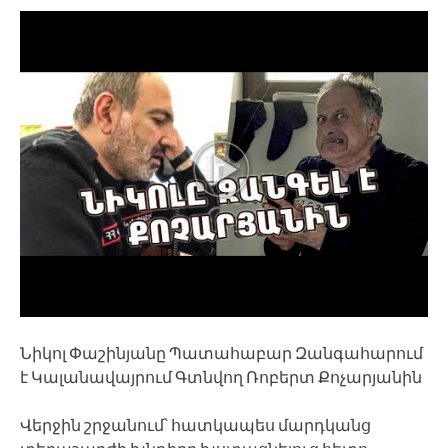
Նիկոլ Փաշինյանը Պատահաբար Զանգահարում
է Կալանավայրում Գտնվող Ռոբերտ Քոչարյանին
Վերջին շրջանում՝ հատկապես մարդկանց