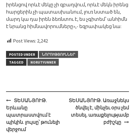
իրենցով որևէ մեկը չի զբաղվում, որևէ մեկն իրենց
հարցերին չի պատասխանում, լուռ նստած են,
մարդ կա դա իրեն ձեռնտու է, ես չգիտեմ՝ անհիմն
է նրանց հիմնավորումները»,- եզրափակեց նա:
Post Views:
2,242
POSTED UNDER
ՆՈՐՈՒԹՅՈՒՆՆԵՐ
TAGGED
NORUTYUNNER
Post
ՏԵՍԱՆՅՈՒԹ.
ՏԵՍԱՆՅՈՒԹ. Առաջնեկս
navigation
Երևանը
ծնվել է, մինչեւ օրս չեմ
պատրաստվում է
տեսել․ առաքելությամբ
պիկին. լույսը՝ թունելի
բժիշկը
վերջում