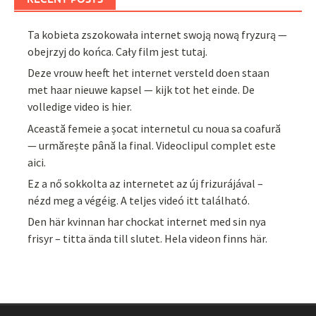
Ta kobieta zszokowała internet swoją nową fryzurą —
obejrzyj do końca. Cały film jest tutaj.
Deze vrouw heeft het internet versteld doen staan
met haar nieuwe kapsel — kijk tot het einde. De
volledige video is hier.
Această femeie a șocat internetul cu noua sa coafură
— urmărește până la final. Videoclipul complet este
aici.
Ez a nő sokkolta az internetet az új frizurájával –
nézd meg a végéig. A teljes videó itt található.
Den här kvinnan har chockat internet med sin nya
frisyr – titta ända till slutet. Hela videon finns här.