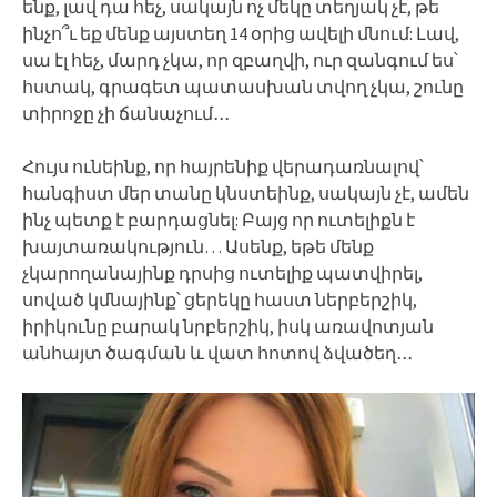
ենք, լավ դա հեչ, սակայն ոչ մեկը տեղյակ չէ, թե
ինչո՞ւ եք մենք այստեղ 14 օրից ավելի մնում: Լավ,
սա էլ հեչ, մարդ չկա, որ զբաղվի, ուր զանգում ես՝
հստակ, գրագետ պատասխան տվող չկա, շունը
տիրոջը չի ճանաչում․․․
Հույս ունեինք, որ հայրենիք վերադառնալով՝
հանգիստ մեր տանը կնստեինք, սակայն չէ, ամեն
ինչ պետք է բարդացնել: Բայց որ ուտելիքն է
խայտառակություն… Ասենք, եթե մենք
չկարողանայինք դրսից ուտելիք պատվիրել,
սոված կմնայինք՝ ցերեկը հաստ ներբերշիկ,
իրիկունը բարակ նրբերշիկ, իսկ առավոտյան
անհայտ ծագման և վատ հոտով ձվածեղ․․․