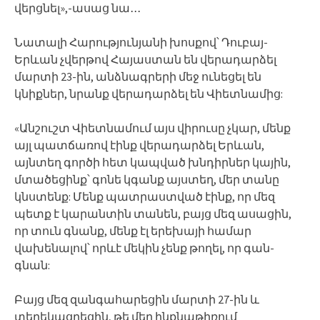
վերցնել»,-ասաց նա․․․
Նատալի Հարությունյանի խոսքով՝ Դուբայ-
Երևան չվերթով Հայաստան են վերադարձել
մարտի 23-ին, անձնագրերի մեջ ունեցել են
կնիքներ, նրանք վերադարձել են Վիետնամից:
«Անշուշտ Վիետնամում այս վիրուսը չկար, մենք
այլ պատճառով էինք վերադարձել Երևան,
այնտեղ գործի հետ կապված խնդիրներ կային,
մտածեցինք՝ գոնե կգանք այստեղ, մեր տանը
կնստենք: Մենք պատրաստված էինք, որ մեզ
պետք է կարանտին տանեն, բայց մեզ ասացին,
որ տուն գնանք, մենք էլ երեխայի համար
վախենալով՝ որևէ մեկին չենք թողել, որ գան-
գնան:
Բայց մեզ զանգահարեցին մարտի 27-ին և
տեղեկացրեցին, թե մեր ինքնաթիռում