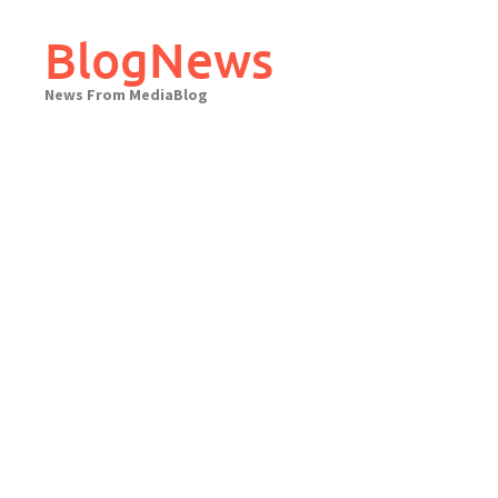
Skip
to
BlogNews
content
News From MediaBlog