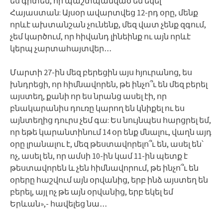
ես գիտեմ, որ պաշտպանված եմ եկել
Հայաստան: Այսօր ավարտվեց 12-րդ օրը, մենք
որևէ ախտանշան չունենք, մեզ վատ չենք զգում,
չեմ կարծում, որ հիվանդ լինեինք ու այն որևէ
կերպ չարտահայտվեր․․․
Մարտի 27-ին մեզ բերեցին այս հյուրանոց, ես
խնդրեցի, որ հիմնավորեն, թե ինչո՞ւ են մեզ բերել
այստեղ, քանի որ ես նրանց ասել էի, որ
բնակարանիս դուռը կարող են կնիքել ու ես
այնտեղից դուրս չեմ գա: Ես նույնպես հարցրել եմ,
որ եթե կարանտինում 14 օր ենք մնալու, վաղն այդ
օրը լրանալու է, մեզ թեստավորելո՞ւ են, ասել են՝
ոչ, ասել են, որ ամսի 10-ին կամ 11-ին պետք է
թեստավորեն և չեն հիմնավորում, թե ինչո՞ւ են
օրերը հաշվում այն օրվանից, երբ ինձ այստեղ են
բերել, այլ ոչ թե այն օրվանից, երբ եկել եմ
Երևան»,- հավելեց նա․․․