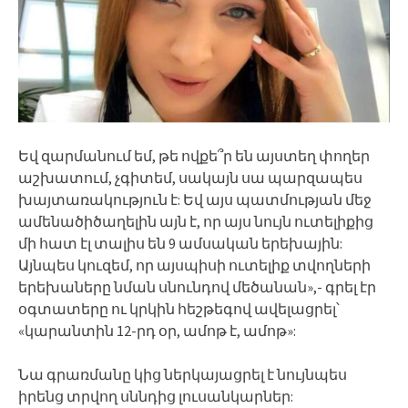
Եվ զարմանում եմ, թե ովքե՞ր են այստեղ փողեր
աշխատում, չգիտեմ, սակայն սա պարզապես
խայտառակություն է: Եվ այս պատմության մեջ
ամենածիծաղելին այն է, որ այս նույն ուտելիքից
մի հատ էլ տալիս են 9 ամսական երեխային:
Այնպես կուզեմ, որ այսպիսի ուտելիք տվողների
երեխաները նման սնունդով մեծանան»,- գրել էր
օգտատերը ու կրկին հեշթեգով ավելացրել՝
«կարանտին 12-րդ օր, ամոթ է, ամոթ»:
Նա գրառմանը կից ներկայացրել է նույնպես
իրենց տրվող սննդից լուսանկարներ: