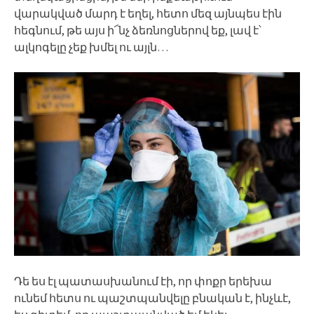
վարակված մարդ է եղել, հետո մեզ այնպես էին
հեգնում, թե այս ի՜նչ ձեռնոցներով եք, լավ է՝
ալկոգելը չեք խմել ու այլն…
Դե ես էլ պատասխանում էի, որ փոքր երեխա
ունեմ հետս ու պաշտպանվելը բնական է, ինչևէ,